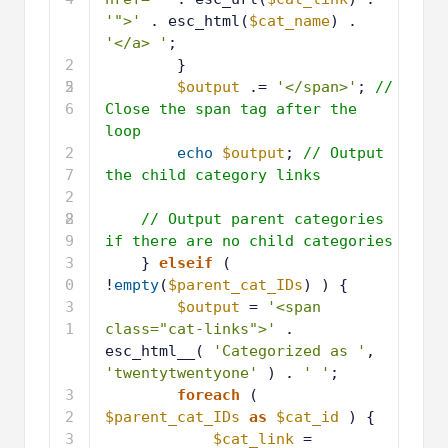
'">'
. esc_html(
$cat_name
) . 
'</a> '
;
2
}
5
2
$output
.= 
'</span>'
; 
// 
6
Close the span tag after the 
loop
2
echo
$output
; 
// Output 
7
the child category links
2
8
2
// Output parent categories 
9
if there are no child categories
3
} 
elseif
( 
0
!
empty
(
$parent_cat_IDs
) ) {
3
$output
= 
'<span 
1
class="cat-links">'
. 
esc_html__( 
'Categorized as '
, 
'twentytwentyone'
) . 
' '
;
3
foreach
( 
2
$parent_cat_IDs
as
$cat_id
) {
3
$cat_link
= 