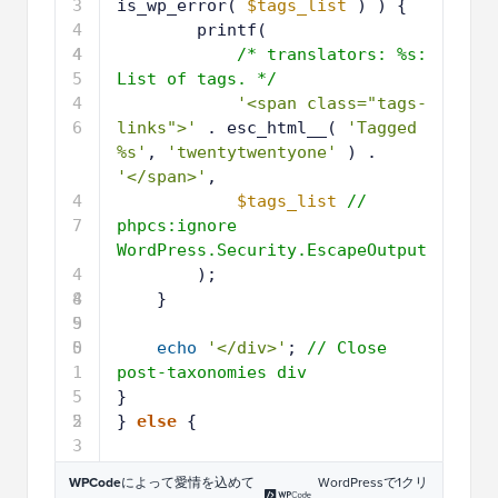
3
is_wp_error( 
$tags_list
) ) {
4
printf(
4
4
/* translators: %s: 
5
List of tags. */
4
'<span class="tags-
6
links">'
. esc_html__( 
'Tagged 
%s'
, 
'twentytwentyone'
) . 
'</span>'
,
4
$tags_list
// 
7
phpcs:ignore 
WordPress.Security.EscapeOutput
4
);
8
4
}
9
5
0
5
echo
'</div>'
; 
// Close 
1
post-taxonomies div
5
}
2
5
} 
else
{
3
WPCode
によって愛情を込めて
WordPressで1クリ