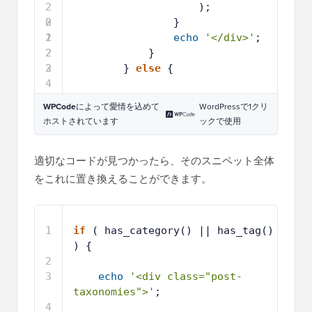
2
);
0
2
}
1
2
echo
'</div>'
;
2
2
}
3
2
} 
else
{
4
WPCode
によって愛情を込めて
WordPressで1クリ
ホストされています
ックで使用
適切なコードが見つかったら、そのスニペット全体
をこれに置き換えることができます。
1
if
( has_category() || has_tag() 
) {
2
3
echo
'<div class="post-
taxonomies">'
;
4