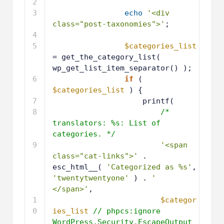
2
3
echo
'<div 
class="post-taxonomies">'
;
4
5
$categories_list
= get_the_category_list( 
wp_get_list_item_separator() );
6
if
( 
$categories_list
) {
7
printf(
8
/* 
translators: %s: List of 
categories. */
9
'<span 
class="cat-links">'
. 
esc_html__( 
'Categorized as %s'
, 
'twentytwentyone'
) . 
' 
</span>'
,
1
$categor
0
ies_list
// phpcs:ignore 
WordPress.Security.EscapeOutput