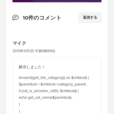
読
10件のコメント
返信する
者
と
の
マイク
イ
2015年4月1日 午前6時59分
ン
タ
解決しました！
ラ
foreach((get_the_category()) as $childcat) {
ク
$parentcat = $childcat->category_parent;
シ
if (cat_is_ancestor_of(10, $childcat)) {
ョ
echo get_cat_name($parentcat);
ン
}
}