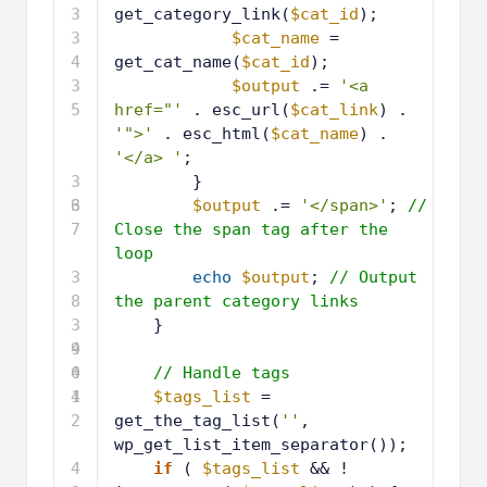
3
get_category_link(
$cat_id
);
3
$cat_name
= 
4
get_cat_name(
$cat_id
);
3
$output
.= 
'<a 
5
href="'
. esc_url(
$cat_link
) . 
'">'
. esc_html(
$cat_name
) . 
'</a> '
;
3
}
6
3
$output
.= 
'</span>'
; 
// 
7
Close the span tag after the 
loop
3
echo
$output
; 
// Output 
8
the parent category links
3
}
9
4
0
4
// Handle tags
1
4
$tags_list
= 
2
get_the_tag_list(
''
, 
wp_get_list_item_separator());
4
if
( 
$tags_list
&& ! 