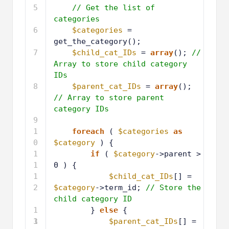
5
// Get the list of 
categories
6
$categories
= 
get_the_category();
7
$child_cat_IDs
= 
array
(); 
// 
Array to store child category 
IDs
8
$parent_cat_IDs
= 
array
(); 
// Array to store parent 
category IDs
9
1
foreach
( 
$categories
as
0
$category
) {
1
if
( 
$category
->parent > 
1
0 ) {
1
$child_cat_IDs
[] = 
2
$category
->term_id; 
// Store the 
child category ID
1
} 
else
{
3
1
$parent_cat_IDs
[] = 