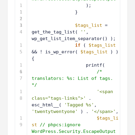
1
);
1
1
}
2
1
3
1
$tags_list
= 
4
get_the_tag_list( 
''
, 
wp_get_list_item_separator() );
1
if
( 
$tags_list
5
&& ! is_wp_error( 
$tags_list
) ) 
{
1
printf(
6
1
/* 
7
translators: %s: List of tags. 
*/
1
'<span 
8
class="tags-links">'
. 
esc_html__( 
'Tagged %s'
, 
'twentytwentyone'
) . 
'</span>'
,
1
$tags_li
9
st
// phpcs:ignore 
WordPress.Security.EscapeOutput