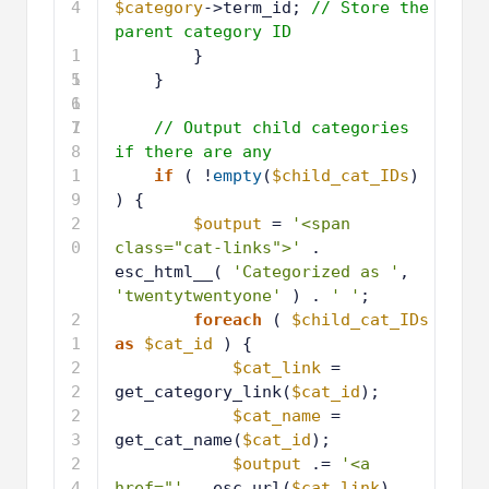
4
$category
->term_id; 
// Store the 
parent category ID
1
}
5
1
}
6
1
7
1
// Output child categories 
8
if there are any
1
if
( !
empty
(
$child_cat_IDs
) 
9
) {
2
$output
= 
'<span 
0
class="cat-links">'
. 
esc_html__( 
'Categorized as '
, 
'twentytwentyone'
) . 
' '
;
2
foreach
( 
$child_cat_IDs
1
as
$cat_id
) {
2
$cat_link
= 
2
get_category_link(
$cat_id
);
2
$cat_name
= 
3
get_cat_name(
$cat_id
);
2
$output
.= 
'<a 
4
href="'
. esc_url(
$cat_link
) . 