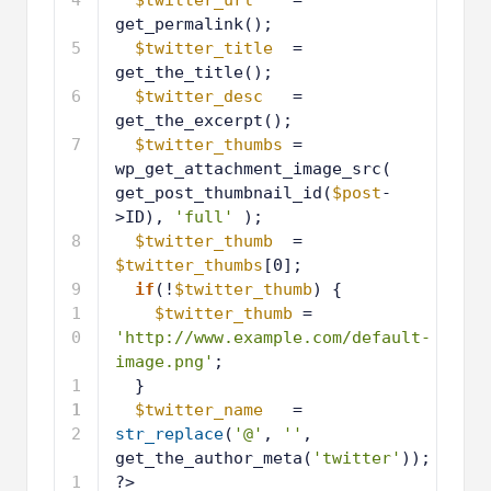
4
$twitter_url
= 
get_permalink();
5
$twitter_title
= 
get_the_title();
6
$twitter_desc
= 
get_the_excerpt();
7
$twitter_thumbs
= 
wp_get_attachment_image_src( 
get_post_thumbnail_id(
$post
-
>ID), 
'full'
);
8
$twitter_thumb
= 
$twitter_thumbs
[0];
9
if
(!
$twitter_thumb
) {
1
$twitter_thumb
= 
0
'http://www.example.com/default-
image.png'
;
1
}
1
1
$twitter_name
= 
2
str_replace
(
'@'
, 
''
, 
get_the_author_meta(
'twitter'
));
1
?>