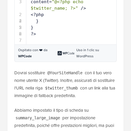
3
content=
"@<?php echo 
$twitter_name; ?>"
/>
2
<?php
4
2
}
5
2
}
6
2
?>
7
Ospitato con ❤️ da
Uso in 1 clic su
WPCode
WordPress
Dovrai sostituire
con il tuo vero
@YourSiteHandle
nome utente X (Twitter). Inoltre, assicurati di sostituire
l'URL nella riga
con un link alla tua
$twitter_thumb
immagine di fallback predefinita.
Abbiamo impostato il tipo di scheda su
per impostazione
summary_large_image
predefinita, poiché offre prestazioni migliori, ma puoi