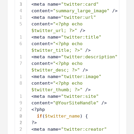
3
1
<meta name=
"twitter:card"
4
content=
"summary_large_image"
/>
1
<meta name=
"twitter:url"
5
content=
"<?php echo 
$twitter_url; ?>"
/>
1
<meta name=
"twitter:title"
6
content=
"<?php echo 
$twitter_title; ?>"
/>
1
<meta name=
"twitter:description"
7
content=
"<?php echo 
$twitter_desc; ?>"
/>
1
<meta name=
"twitter:image"
8
content=
"<?php echo 
$twitter_thumb; ?>"
/>
1
<meta name=
"twitter:site"
9
content=
"@YourSiteHandle"
/>
2
<?php
0
2
if
(
$twitter_name
) {
1
2
?>
2
2
<meta name=
"twitter:creator"