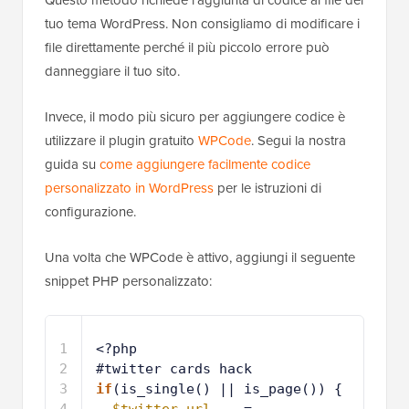
Questo metodo richiede l'aggiunta di codice ai file del
tuo tema WordPress. Non consigliamo di modificare i
file direttamente perché il più piccolo errore può
danneggiare il tuo sito.
Invece, il modo più sicuro per aggiungere codice è
utilizzare il plugin gratuito
WPCode
. Segui la nostra
guida su
come aggiungere facilmente codice
personalizzato in WordPress
per le istruzioni di
configurazione.
Una volta che WPCode è attivo, aggiungi il seguente
snippet PHP personalizzato:
1
<?php
2
#twitter cards hack
3
if
(is_single() || is_page()) {