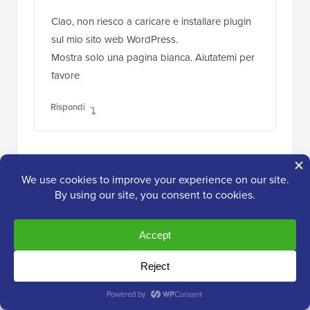
Ciao, non riesco a caricare e installare plugin
sul mio sito web WordPress.
Mostra solo una pagina bianca. Aiutatemi per
favore
Rispondi
Supporto WPBeginner
AMMINISTRATORE
8 lug 2020 alle 09:00
Se vedi solo una pagina bianca, vorrai
seguire i suggerimenti nel nostro articolo
qui sotto:
https://www.wpbeginner.com/wp-