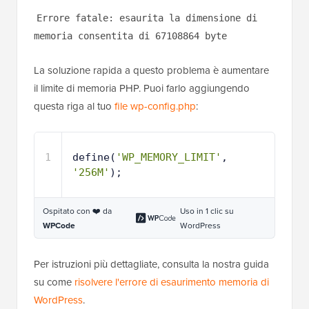
Errore fatale: esaurita la dimensione di
memoria consentita di 67108864 byte
La soluzione rapida a questo problema è aumentare
il limite di memoria PHP. Puoi farlo aggiungendo
questa riga al tuo
file wp-config.php
:
1
define(
'WP_MEMORY_LIMIT'
, 
'256M'
);
Ospitato con ❤️ da
Uso in 1 clic su
WPCode
WordPress
Per istruzioni più dettagliate, consulta la nostra guida
su come
risolvere l'errore di esaurimento memoria di
WordPress
.