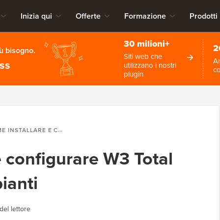
Inizia qui
Offerte
Formazione
Prodotti
30 milioni+
2
iù bisogno.
Siti web che
An
ess
utilizzano i nostri
c
plugin
LLARE E CONFIGURARE W3 TOTAL CACHE PER PRINCIPIANTI
e configurare W3 Total
ianti
del lettore