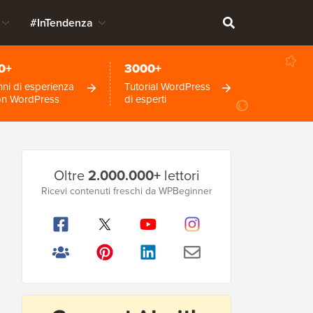
#InTendenza
0+
3000+
ni di esperienza
Tutorial WordPress
on WordPress
di esperti
Barra
Oltre
2.000.000+
lettori
laterale
Ricevi contenuti freschi da WPBeginner
principale