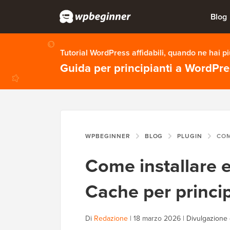
Blog
Tutorial WordPress affidabili, quando ne hai p
Guida per principianti a WordPr
WPBEGINNER
BLOG
PLUGIN
COME INSTA
Come installare 
Cache per princip
Di
Redazione
|
18 marzo 2026
|
Divulgazione 