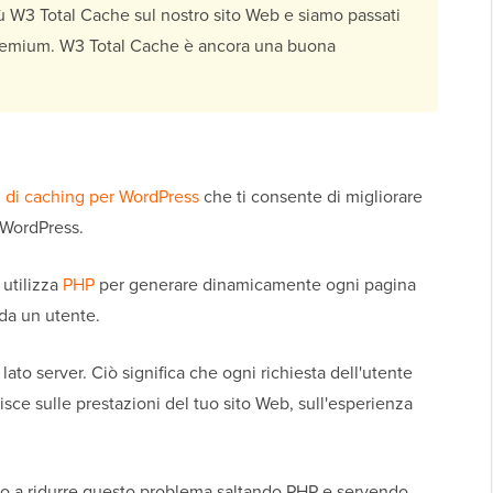
ù W3 Total Cache sul nostro sito Web e siamo passati
premium. W3 Total Cache è ancora una buona
n di caching per WordPress
che ti consente di migliorare
i WordPress.
 utilizza
PHP
per generare dinamicamente ogni pagina
da un utente.
to server. Ciò significa che ogni richiesta dell'utente
uisce sulle prestazioni del tuo sito Web, sull'esperienza
ano a ridurre questo problema saltando PHP e servendo