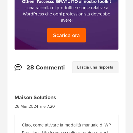
Ottieni l'accesso GRATUITO al nostro toolkit
- una raccolta di prodotti e risorse relative a
WordPress che ogni professionista dovrebbe
avere!
Scarica ora
Interazioni
28 Commenti
Lascia una risposta
del
lettore
Maison Solutions
26 Mar 2024 alle 7:20
Ciao, come attivare la modalità manuale di WP
Reactions Lite (come scegliere pagine o post