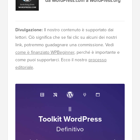
da WordPress.com a WordPress.org
Divulgazione:
Il nostro contenuto è supportato dai
lettori. Ciò significa che se fai clic su alcuni dei nostri
link, potremmo guadagnare una commissione. Vedi
come è finanziato WPBeginner
, perché è importante e
come puoi supportarci. Ecco il nostro
processo
editoriale
.
Il
Toolkit WordPress
Definitivo