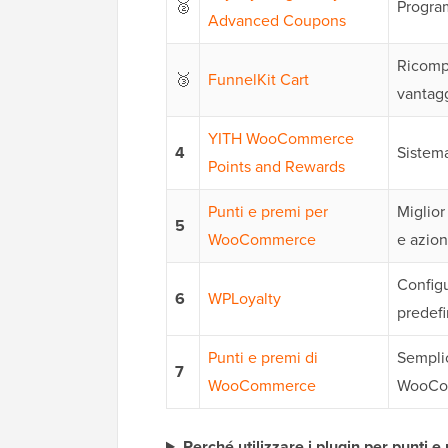
🥈
Program
Advanced Coupons
Ricompe
🥉
FunnelKit Cart
vantagg
YITH WooCommerce
4
Sistema
Points and Rewards
Punti e premi per
Miglior
5
WooCommerce
e azion
Config
6
WPLoyalty
predefi
Punti e premi di
Semplic
7
WooCommerce
WooCo
Perché utilizzare i plugin per punt