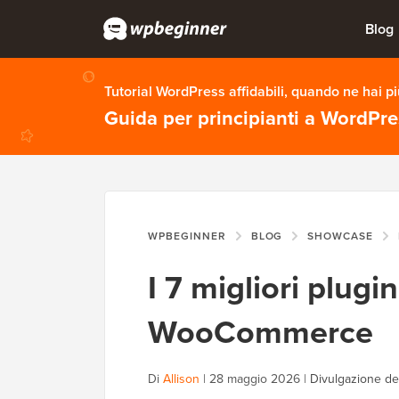
Blog
Tutorial WordPress affidabili, quando ne hai p
Guida per principianti a WordPr
WPBEGINNER
BLOG
SHOWCASE
I 7 migliori plugi
WooCommerce
Di
Allison
|
28 maggio 2026
|
Divulgazione del