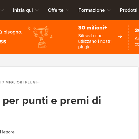
Inizia qui
Offerte
Formazione
Prodotti
30 milioni+
2
iù bisogno.
Siti web che
An
ess
utilizzano i nostri
c
plugin
I 7 MIGLIORI PLUGIN PER PUNTI E PREMI DI WOOCOMMERCE
n per punti e premi di
 lettore