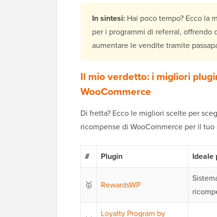
In sintesi:
Hai poco tempo? Ecco la mi
per i programmi di referral, offrend
aumentare le vendite tramite passapa
Il mio verdetto: i migliori plu
WooCommerce
Di fretta? Ecco le migliori scelte per sce
ricompense di WooCommerce per il tuo s
#
Plugin
Ideale 
Sistem
🥇
RewardsWP
ricomp
Loyalty Program by