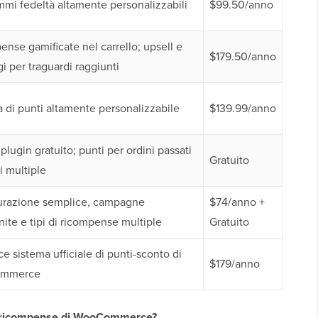
mi fedeltà altamente personalizzabili
$99.50/anno
nse gamificate nel carrello; upsell e
$179.50/anno
i per traguardi raggiunti
 di punti altamente personalizzabile
$139.99/anno
 plugin gratuito; punti per ordini passati
Gratuito
i multiple
urazione semplice, campagne
$74/anno +
nite e tipi di ricompense multiple
Gratuito
e sistema ufficiale di punti-sconto di
$179/anno
mmerce
i e ricompense di WooCommerce?