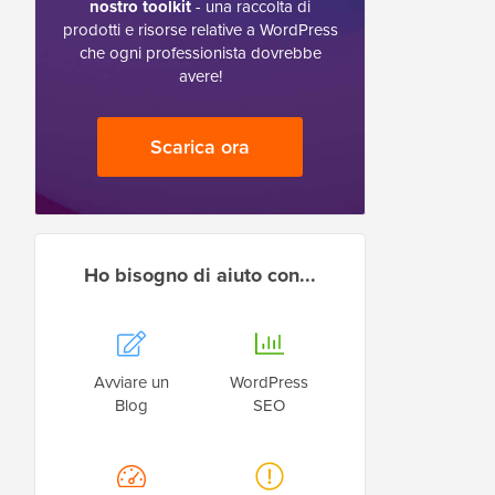
nostro toolkit
- una raccolta di
prodotti e risorse relative a WordPress
che ogni professionista dovrebbe
avere!
Scarica ora
Ho bisogno di aiuto con...
Avviare un
WordPress
Blog
SEO