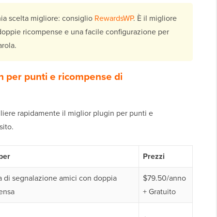
a scelta migliore: consiglio
RewardsWP
. È il migliore
o doppie ricompense e una facile configurazione per
rola.
gin per punti e ricompense di
gliere rapidamente il miglior plugin per punti e
ito.
per
Prezzi
a di segnalazione amici con doppia
$79.50/anno
ensa
+ Gratuito