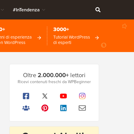
#InTendenza
0+
3000+
ni di esperienza
Tutorial WordPress
on WordPress
di esperti
Barra
Oltre
2.000.000+
lettori
laterale
Ricevi contenuti freschi da WPBeginner
principale