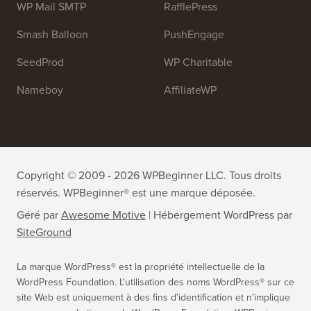
OptinMonster
Duplicator
WPForms
WP Simple Pay
All in One SEO
Easy Digital Downloads
MonsterInsights
SearchWP
WP Mail SMTP
RafflePress
Smash Balloon
PushEngage
SeedProd
WP Charitable
Nameboy
AffiliateWP
Copyright © 2009 - 2026 WPBeginner LLC. Tous droits