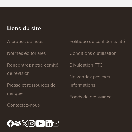
Comment créer une newsletter par e-mail de la BONNE
Comment
manière (étape par étape)
héberge
Liens du site
À propos de nous
Politique de confidentialité
Normes éditoriales
Conditions d'utilisation
Rencontrez notre comité
Divulgation FTC
de révision
Ne vendez pas mes
Presse et ressources de
informations