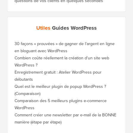
questions de vos clients en quelques secondes
Utiles
Guides WordPress
30 façons « prouvées » de gagner de l'argent en ligne
Comment
en bloguant avec WordPress
WordPre
Combien coûte réellement la création d'un site web
Comment
WordPress ?
nouveau
Enregistrement gratuit : Atelier WordPress pour
Comment
débutants
de clas
Quel est le meilleur plugin de popup WordPress ?
Comment
(Comparaison)
(étape p
Comparaison des 5 meilleurs plugins e-commerce
Comment
WordPress
WordPr