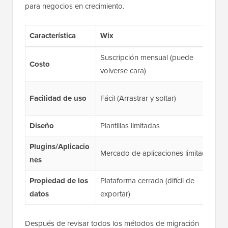
para negocios en crecimiento.
Característica
Wix
W
Suscripción mensual (puede
So
Costo
volverse cara)
ho
M
Facilidad de uso
Fácil (Arrastrar y soltar)
ap
Diseño
Plantillas limitadas
Mi
Plugins/Aplicacio
Má
Mercado de aplicaciones limitado
nes
gr
Propiedad de los
Plataforma cerrada (difícil de
Pr
datos
exportar)
ex
Después de revisar todos los métodos de migración