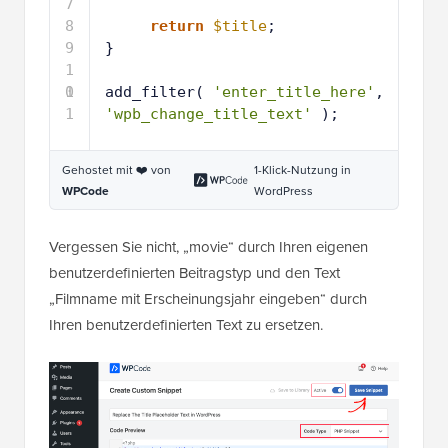
7
8
return
$title
;
9
}
1
0
1
add_filter( 
'enter_title_here'
, 
1
'wpb_change_title_text'
);
Gehostet mit ❤️ von
1-Klick-Nutzung in
WPCode
WordPress
Vergessen Sie nicht, „movie“ durch Ihren eigenen
benutzerdefinierten Beitragstyp und den Text
„Filmname mit Erscheinungsjahr eingeben“ durch
Ihren benutzerdefinierten Text zu ersetzen.