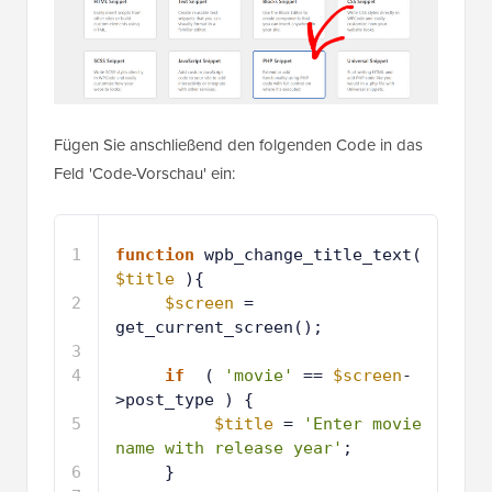
Fügen Sie anschließend den folgenden Code in das
Feld 'Code-Vorschau' ein:
1
function
wpb_change_title_text( 
$title
){
2
$screen
= 
get_current_screen();
3
4
if
( 
'movie'
== 
$screen
-
>post_type ) {
5
$title
= 
'Enter movie 
name with release year'
;
6
}