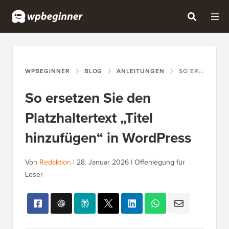
WPBEGINNER
BLOG
ANLEITUNGEN
SO ERSETZEN SIE DEN PLATZHALTERTEXT „TITEL HINZUFÜGEN“ IN WORDPRESS
So ersetzen Sie den
Platzhaltertext „Titel
hinzufügen“ in WordPress
Von
Redaktion
|
28. Januar 2026
|
Offenlegung für
Leser