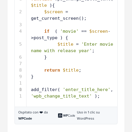
$title
){
2
$screen
= 
get_current_screen();
3
4
if
( 
'movie'
== 
$screen
-
>post_type ) {
5
$title
= 
'Enter movie 
name with release year'
;
6
}
7
8
return
$title
;
9
}
1
0
1
add_filter( 
'enter_title_here'
, 
1
'wpb_change_title_text'
);
Ospitato con ❤️ da
Uso in 1 clic su
WPCode
WordPress