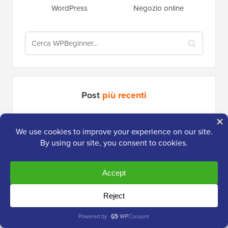
WordPress
Negozio online
Post
più recenti
WPBeginner Spotlight 26: Analisi dei moduli, altri
strumenti AI e monitoraggio SEO più intelligente
Cosa sta arrivando in WordPress 7.1? (Funzionalità e
screenshot)
Guida definitiva alla protezione antispam di WordPress –
Passo dopo passo (2026)
Come collegare agenti AI con WordPress utilizzando