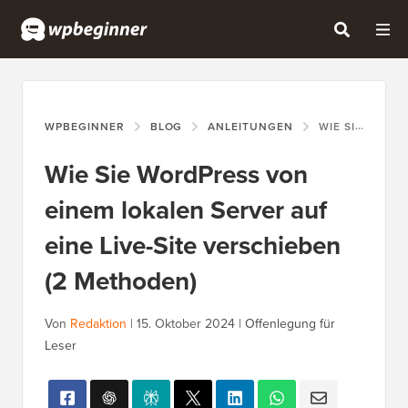
WPBEGINNER
BLOG
ANLEITUNGEN
WIE SIE WORDPRESS VON EINEM LOKALEN SERVER AUF EINE LIVE-SITE VERSCHIEBEN (2 METHODEN)
Wie Sie WordPress von
einem lokalen Server auf
eine Live-Site verschieben
(2 Methoden)
Von
Redaktion
|
15. Oktober 2024
|
Offenlegung für
Leser