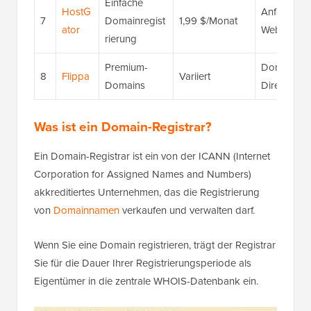
Einfache
HostG
Anfängerfr
7
Domainregist
1,99 $/Monat
ator
Website-Bu
rierung
Premium-
Domain-Mar
8
Flippa
Variiert
Domains
Direktkauf
Was ist ein Domain-Registrar?
Ein Domain-Registrar ist ein von der ICANN (Internet
Corporation for Assigned Names and Numbers)
akkreditiertes Unternehmen, das die Registrierung
von
Domainnamen
verkaufen und verwalten darf.
Wenn Sie eine Domain registrieren, trägt der Registrar
Sie für die Dauer Ihrer Registrierungsperiode als
Eigentümer in die zentrale WHOIS-Datenbank ein.