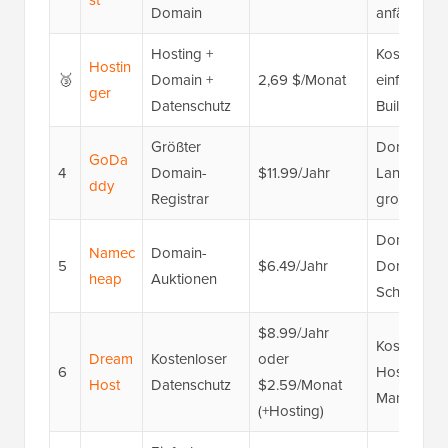
Domain
anfängerfr
Hosting +
Kostenlose
Hostin
🥉
Domain +
2,69 $/Monat
einfache D
ger
Datenschutz
Builder, sc
Größter
Domain-Br
GoDa
4
Domain-
$11.99/Jahr
Langzeitreg
ddy
Registrar
große Dom
Domain-Auk
Namec
Domain-
5
$6.49/Jahr
Domain-Su
heap
Auktionen
Schutz
$8.99/Jahr
Kostenlose
Dream
Kostenloser
oder
6
Hosting, ü
Host
Datenschutz
$2.59/Monat
Managed W
(+Hosting)