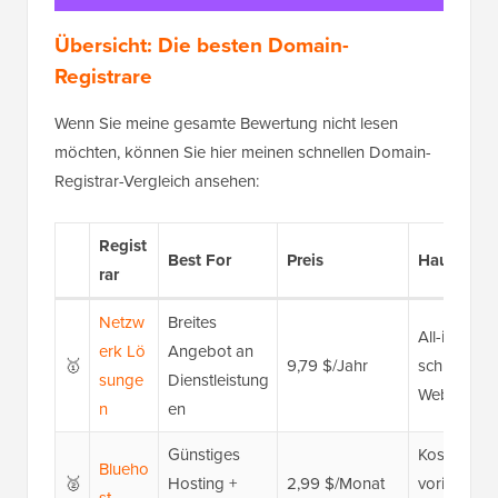
Übersicht: Die besten Domain-
Registrare
Wenn Sie meine gesamte Bewertung nicht lesen
möchten, können Sie hier meinen schnellen Domain-
Registrar-Vergleich ansehen:
Regist
Best For
Preis
Hauptmer
rar
Netzw
Breites
All-in-One-
erk
Lö
Angebot an
🥇
9,79 $/Jahr
schnelle S
sunge
Dienstleistung
Website-Bu
n
en
Günstiges
Kostenlose 
Blueho
🥈
Hosting +
2,99 $/Monat
vorinstalli
st