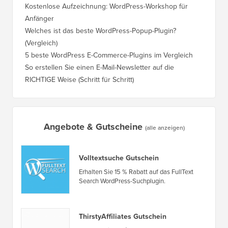
erstellen?
Domain,
Kostenlose Aufzeichnung: WordPress-Workshop für
Wechsel
Anfänger
Ranking
Welches ist das beste WordPress-Popup-Plugin?
So wech
(Vergleich)
für Schri
5 beste WordPress E-Commerce-Plugins im Vergleich
So wech
So erstellen Sie einen E-Mail-Newsletter auf die
So vers
RICHTIGE Weise (Schritt für Schritt)
einen n
Angebote & Gutscheine
(alle anzeigen)