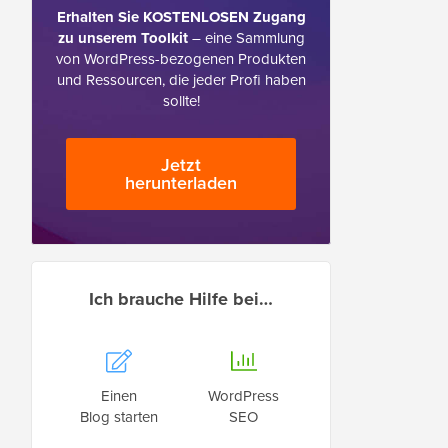
Erhalten Sie KOSTENLOSEN Zugang
zu unserem Toolkit
– eine Sammlung
von WordPress-bezogenen Produkten
und Ressourcen, die jeder Profi haben
sollte!
Jetzt
herunterladen
Ich brauche Hilfe bei…
Einen
WordPress
Blog starten
SEO