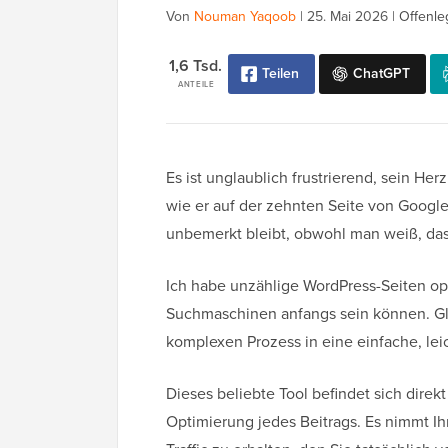
Von
Nouman Yaqoob
|
25. Mai 2026
|
Offenle
1,6 Tsd.
Teilen
ChatGPT
ANTEILE
Es ist unglaublich frustrierend, sein He
wie er auf der zehnten Seite von Google
unbemerkt bleibt, obwohl man weiß, dass 
Ich habe unzählige WordPress-Seiten op
Suchmaschinen anfangs sein können. Gl
komplexen Prozess in eine einfache, leic
Dieses beliebte Tool befindet sich direk
Optimierung jedes Beitrags. Es nimmt I