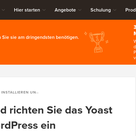
Hier starten
Angebote
Schulung
Prod
 Sie sie am dringendsten benötigen.
W
d
P
v
LIEREN UND RICHTEN SIE DAS YOAST SEO PLUGIN IN WORDPRESS EIN
nd richten Sie das Yoast
rdPress ein