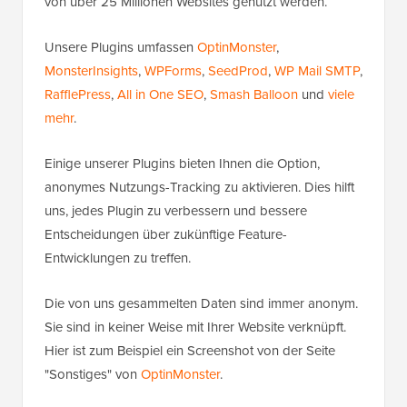
von über 25 Millionen Websites genutzt werden.
Unsere Plugins umfassen
OptinMonster
,
MonsterInsights
,
WPForms
,
SeedProd
,
WP Mail SMTP
,
RafflePress
,
All in One SEO
,
Smash Balloon
und
viele
mehr
.
Einige unserer Plugins bieten Ihnen die Option,
anonymes Nutzungs-Tracking zu aktivieren. Dies hilft
uns, jedes Plugin zu verbessern und bessere
Entscheidungen über zukünftige Feature-
Entwicklungen zu treffen.
Die von uns gesammelten Daten sind immer anonym.
Sie sind in keiner Weise mit Ihrer Website verknüpft.
Hier ist zum Beispiel ein Screenshot von der Seite
"Sonstiges" von
OptinMonster
.