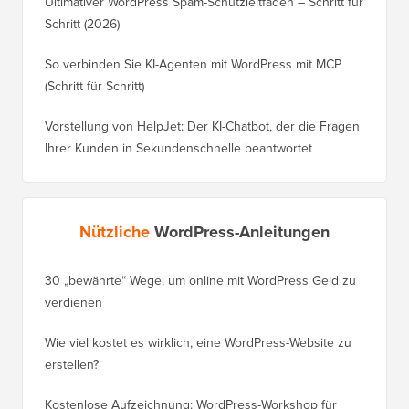
Ultimativer WordPress Spam-Schutzleitfaden – Schritt für
Schritt (2026)
So verbinden Sie KI-Agenten mit WordPress mit MCP
(Schritt für Schritt)
Vorstellung von HelpJet: Der KI-Chatbot, der die Fragen
Ihrer Kunden in Sekundenschnelle beantwortet
Nützliche
WordPress-Anleitungen
30 „bewährte“ Wege, um online mit WordPress Geld zu
So vers
verdienen
WordPre
Wie viel kostet es wirklich, eine WordPress-Website zu
So vers
erstellen?
Domain,
Kostenlose Aufzeichnung: WordPress-Workshop für
Wechsel