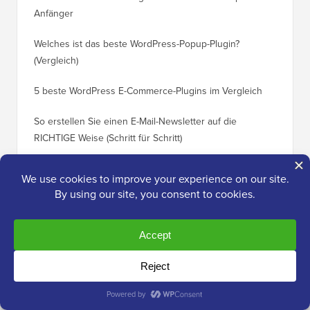
Anfänger
Ranking
Welches ist das beste WordPress-Popup-Plugin?
So wech
(Vergleich)
für Schri
5 beste WordPress E-Commerce-Plugins im Vergleich
So wech
So erstellen Sie einen E-Mail-Newsletter auf die
So vers
RICHTIGE Weise (Schritt für Schritt)
einen n
Angebote & Gutscheine
(alle anzeigen)
Volltextsuche Gutschein
Erhalten Sie 15 % Rabatt auf das FullText