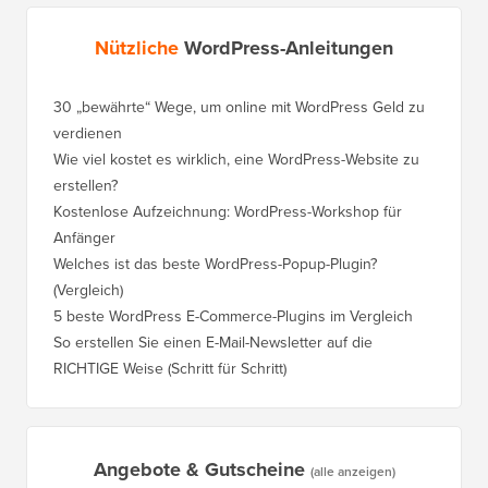
Nützliche
WordPress-Anleitungen
30 „bewährte“ Wege, um online mit WordPress Geld zu
So vers
verdienen
WordPre
Wie viel kostet es wirklich, eine WordPress-Website zu
So vers
erstellen?
Domain,
Kostenlose Aufzeichnung: WordPress-Workshop für
Wechsel
Anfänger
Ranking
Welches ist das beste WordPress-Popup-Plugin?
So wech
(Vergleich)
für Schri
5 beste WordPress E-Commerce-Plugins im Vergleich
So wech
So erstellen Sie einen E-Mail-Newsletter auf die
So vers
RICHTIGE Weise (Schritt für Schritt)
einen n