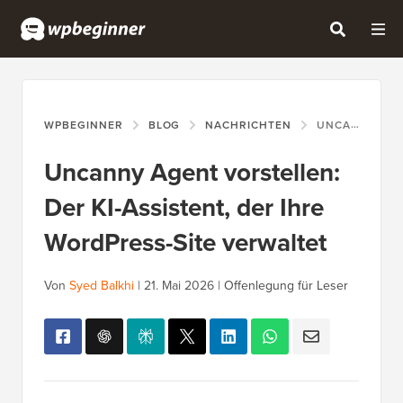
WPBEGINNER
BLOG
NACHRICHTEN
UNCANNY AGENT VORSTELLEN: DER KI-ASSISTENT, DER IHRE WORDPRESS-SITE VERWALTET
Uncanny Agent vorstellen:
Der KI-Assistent, der Ihre
WordPress-Site verwaltet
Von
Syed Balkhi
|
21. Mai 2026
|
Offenlegung für Leser