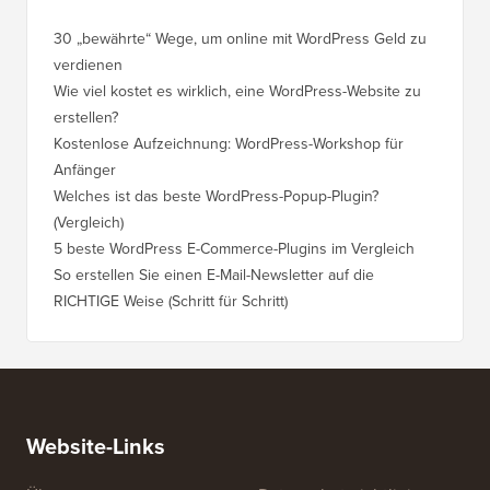
30 „bewährte“ Wege, um online mit WordPress Geld zu
So vers
verdienen
WordPre
Wie viel kostet es wirklich, eine WordPress-Website zu
So vers
erstellen?
Domain,
Kostenlose Aufzeichnung: WordPress-Workshop für
Wechsel
Anfänger
Ranking
Welches ist das beste WordPress-Popup-Plugin?
So wech
(Vergleich)
für Schri
5 beste WordPress E-Commerce-Plugins im Vergleich
So wech
So erstellen Sie einen E-Mail-Newsletter auf die
So vers
RICHTIGE Weise (Schritt für Schritt)
einen n