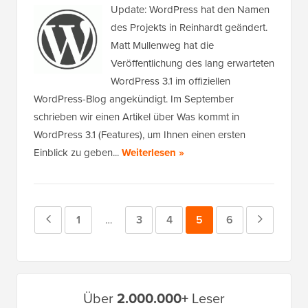
Update: WordPress hat den Namen
des Projekts in Reinhardt geändert.
Matt Mullenweg hat die
Veröffentlichung des lang erwarteten
WordPress 3.1 im offiziellen
WordPress-Blog angekündigt. Im September
schrieben wir einen Artikel über Was kommt in
WordPress 3.1 (Features), um Ihnen einen ersten
Einblick zu geben...
Weiterlesen »
Vorherige
Seite
1
Seite
3
Seite
4
Seite
5
Seite
6
Nächste
Zwischenseiten
…
weggelassen
Seite
Seite
Primäres
Über
2.000.000+
Leser
Seitenleistenmenü