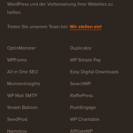
WPBeginner ist eine kostenlose WordPress-
Ressourcen-Website für Anfänger. WPBeginner wurde
im Juli 2009 von
Syed Balkhi
gegründet. Das
Hauptziel dieser Website ist es, qualitativ hochwertige
WordPress-Tutorials und andere Schulungsressourcen
bereitzustellen, um Menschen beim Erlernen von
WordPress und der Verbesserung ihrer Websites zu
helfen.
Treten Sie unserem Team bei:
Wir stellen ein!
OptinMonster
Duplicator
WPForms
WP Simple Pay
All in One SEO
Easy Digital Downloads