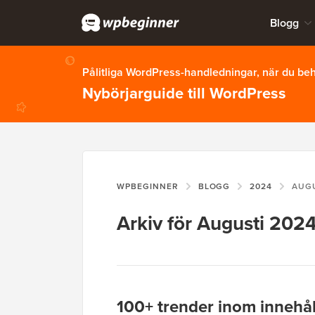
Blogg
Pålitliga WordPress-handledningar, när du b
Nybörjarguide till WordPress
WPBEGINNER
BLOGG
2024
AUG
Arkiv för Augusti 202
100+ trender inom innehå