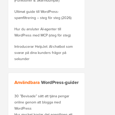
(Funktioner & Skärmdumpar)
Ultimat guide till WordPress-
spamfiltrering – steg för steg (2026)
Hur du ansluter AI-agenter till
WordPress med MCP (steg för steg)
Introducerar HelpJet: AI-chatbot som
svarar på dina kunders frågor på
sekunder
Användbara
WordPress-guider
30 ”Bevisade” sätt att tjäna pengar
online genom att blogga med
WordPress
Hur mycket kostar det egentligen att