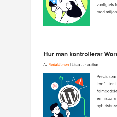
vanligtvis 
med miljon
Hur man kontrollerar Word
Av
Redaktionen
|
Läsardeklaration
Precis som 
konflikter 
felmeddelan
en histori
nyhetsbrev