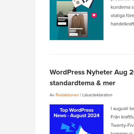
kunderna sk
otaliga för
handelkraft
WordPress Nyheter Aug 202
standardtema & mer
Av
Redaktionen
|
Läsardeklaration
I augusti b
Från kraftf
Twenty-Five
kommer vi 