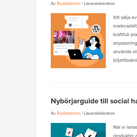
Av
Redaktionen
|
Läsardeklaration
Att sälja e
marknadsfö
kraftfull p
anpassnings
använda ol
biljettbokn
Nybörjarguide till social
Av
Redaktionen
|
Läsardeklaration
När vi lans
produkter 