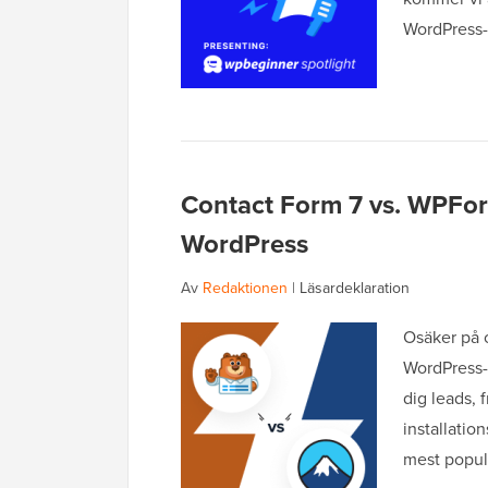
WordPress-p
Contact Form 7 vs. WPForm
WordPress
Av
Redaktionen
|
Läsardeklaration
Osäker på 
WordPress-w
dig leads, 
installatio
mest populä