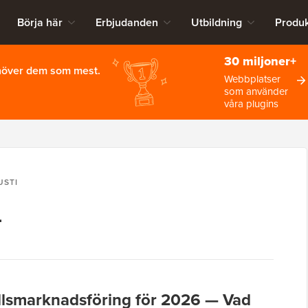
Börja här
Erbjudanden
Utbildning
Produk
30 miljoner+
ehöver dem som mest.
Webbplatser
som använder
våra plugins
USTI
4
llsmarknadsföring för 2026 — Vad