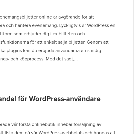
venemangsbiljetter online är avgörande för att
ra och hantera evenemang. Lyckligtvis är WordPress en
lattform som erbjuder dig flexibiliteten och
funktionerna för att enkelt sälja biljetter. Genom att
ika plugins kan du erbjuda användarna en smidig
ings- och köpprocess. Med det sagt,...
 handel för WordPress-användare
erade vår första onlinebutik innebar försäljning av
att lista dem på vår WordPress-webbplats och hoppas att