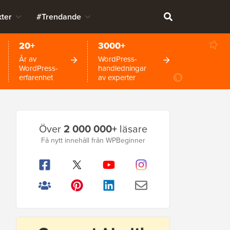
ter
#Trendande
20+
3000+
År av
WordPress-
WordPress-
handledningar
erfarenhet
av experter
Primär
Över
2 000 000+
läsare
sidofält
Få nytt innehåll från WPBeginner