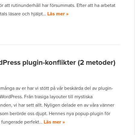
för att rutinunderhåll har försummats. Efter att ha arbetat
tals läsare och hjälpt…
Läs mer »
Press plugin-konflikter (2 metoder)
många av er har vi stött på vår beskärda del av plugin-
i WordPress. Från trasiga layouter till mystiska
den, vi har sett allt. Nyligen delade en av våra vänner
a som berörde oss djupt. Hennes nya popup-plugin för
 fungerade perfekt…
Läs mer »