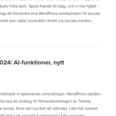
ulle hitta dem. Spola framåt till idag, och vi har hjälpt
etag att förvandla sina WordPress-webbplatser till sociala
verk som säljer produkter direkt via sociala medier...
4: AI-funktioner, nytt
evittnade vi spännande utvecklingar i WordPress-världen.
ulla nya AI-verktyg till förhandsvisningen av Twenty
-temat, finns det mycket att utforska. I det här numret
att täcka de senaste funktionerna från populära