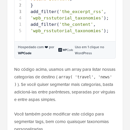
2
1
}
3
1
add_filter(
'the_excerpt_rss'
, 
4
'wpb_rsstutorial_taxonomies'
);
1
add_filter(
'the_content'
, 
5
'wpb_rsstutorial_taxonomies'
);
Hospedado com ❤️ por
Uso em 1 clique no
WPCode
WordPress
No código acima, usamos um array para listar nossas
categorias de destino (
array( 'travel', 'news'
). Se você quiser segmentar mais categorias, basta
)
adicioná-las entre parênteses, separadas por vírgulas
e entre aspas simples.
Você também pode modificar este código para
segmentar tags, bem como quaisquer taxonomias
personalizadas.