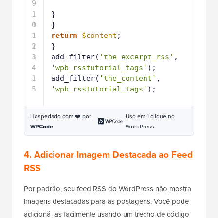
9
1
}
0
1
}
1
1
return
$content
;
2
1
}
3
1
add_filter(
'the_excerpt_rss'
, 
4
'wpb_rsstutorial_tags'
);
1
add_filter(
'the_content'
, 
5
'wpb_rsstutorial_tags'
);
Hospedado com ❤️ por
Uso em 1 clique no
WPCode
WordPress
4. Adicionar Imagem Destacada ao Feed
RSS
Por padrão, seu feed RSS do WordPress não mostra
imagens destacadas para as postagens. Você pode
adicioná-las facilmente usando um trecho de código