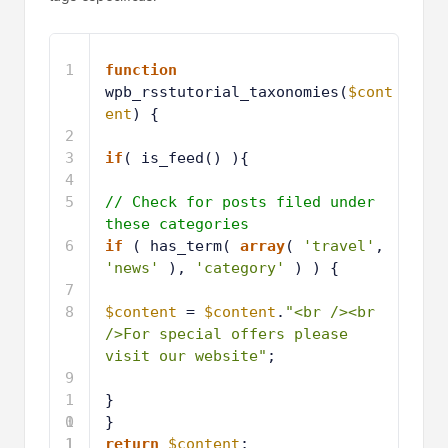
1
function
wpb_rsstutorial_taxonomies(
$cont
ent
) {
2
3
if
( is_feed() ){
4
5
// Check for posts filed under 
these categories
6
if
( has_term( 
array
( 
'travel'
, 
'news'
), 
'category'
) ) {
7
8
$content
= 
$content
.
"<br /><br 
/>For special offers please 
visit our website"
; 
9
1
}
0
1
}
1
1
return
$content
;