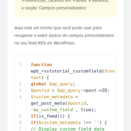
‘Preferências’, clicando em ‘Painéis’ e ativando
a opção ‘Campos personalizados’.
Aqui está um trecho que você pode usar para
recuperar e exibir dados de campos personalizados
no seu feed RSS do WordPress:
1
function
wpb_rsstutorial_customfield(
$con
tent
) {
2
global
$wp_query
;
3
$postid
= 
$wp_query
->post->ID;
4
$custom_metadata
= 
get_post_meta(
$postid
, 
'my_custom_field'
, true);
5
if
(is_feed()) {
6
if
(
$custom_metadata
!== 
''
) {
7
// Display custom field data 