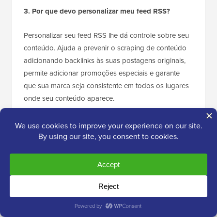
3. Por que devo personalizar meu feed RSS?
Personalizar seu feed RSS lhe dá controle sobre seu
conteúdo. Ajuda a prevenir o scraping de conteúdo
adicionando backlinks às suas postagens originais,
permite adicionar promoções especiais e garante
que sua marca seja consistente em todos os lugares
onde seu conteúdo aparece.
4. É melhor mostrar uma postagem completa ou
um resumo no feed RSS?
Recomendamos mostrar um resumo em vez da
postagem completa. Isso incentiva os assinantes a
visitar seu site para ler o artigo completo, o que
aumenta suas visualizações de página e ajuda com o
SEO. Você pode alterar essa configuração no