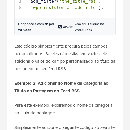
7
1
add_filter(
'the_title_rss'
, 
8
'wpb_rsstutorial_addtitle'
);
Hospedado com ❤️ por
Uso em 1 clique no
WPCode
WordPress
Este código simplesmente procura pelos campos
personalizados. Se eles não estiverem vazios, ele
adiciona o valor do campo personalizado ao título da
postagem no seu feed RSS.
Exemplo 2: Adicionando Nome da Categoria ao
Título da Postagem no Feed RSS
Para este exemplo, exibiremos o nome da categoria
no título da postagem.
Simplesmente adicione o seguinte código ao seu site: