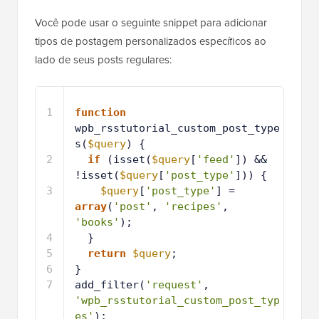
Você pode usar o seguinte snippet para adicionar
tipos de postagem personalizados específicos ao
lado de seus posts regulares:
1
function
wpb_rsstutorial_custom_post_type
s(
$query
) {
2
if
(isset(
$query
[
'feed'
]) && 
!isset(
$query
[
'post_type'
])) {
3
$query
[
'post_type'
] = 
array
(
'post'
, 
'recipes'
, 
'books'
);
4
}
5
return
$query
;
6
}
7
add_filter(
'request'
, 
'wpb_rsstutorial_custom_post_typ
es'
);