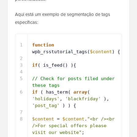
Aqui está um exemplo de segmentação de tags
específicas:
1
function
wpb_rsstutorial_tags(
$content
) {
2
3
if
( is_feed() ){
4
5
// Check for posts filed under 
these tags
6
if
( has_term( 
array
( 
'holidays'
, 
'blackfriday'
), 
'post_tag'
) ) {
7
8
$content
= 
$content
.
"<br /><br 
/>For special offers please 
visit our website"
; 