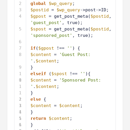
2
global
$wp_query
;
3
$postid
= 
$wp_query
->post->ID;
4
$gpost
= get_post_meta(
$postid
, 
'guest_post'
, true);
5
$spost
= get_post_meta(
$postid
, 
'sponsored_post'
, true);
6
7
if
(
$gpost
!== 
''
) {
8
$content
= 
'Guest Post: 
'
.
$content
;
9
}
1
elseif
(
$spost
!== 
''
){
0
1
$content
= 
'Sponsored Post: 
1
'
.
$content
;
1
}
2
1
else
{
3
1
$content
= 
$content
;
4
1
}
5
1
return
$content
;
6
1
}