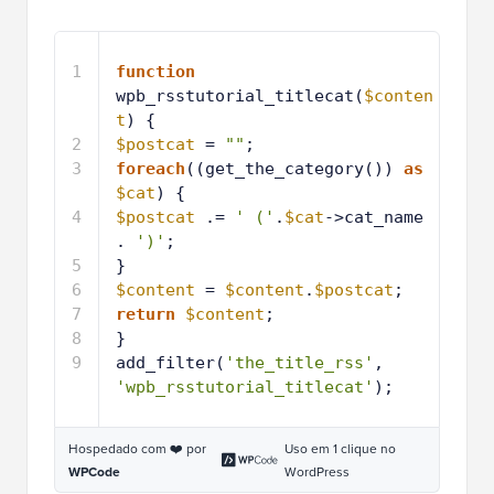
1
function
wpb_rsstutorial_titlecat(
$conten
t
) {
2
$postcat
= 
""
;
3
foreach
((get_the_category()) 
as
$cat
) {
4
$postcat
.= 
' ('
.
$cat
->cat_name 
. 
')'
;
5
}
6
$content
= 
$content
.
$postcat
;
7
return
$content
;
8
}
9
add_filter(
'the_title_rss'
, 
'wpb_rsstutorial_titlecat'
);
Hospedado com ❤️ por
Uso em 1 clique no
WPCode
WordPress