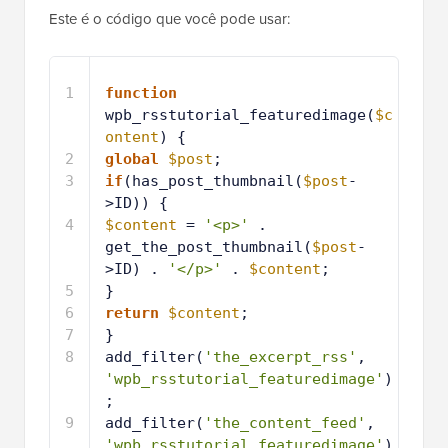
Este é o código que você pode usar:
1
function
wpb_rsstutorial_featuredimage(
$c
ontent
) {
2
global
$post
;
3
if
(has_post_thumbnail(
$post
-
>ID)) {
4
$content
= 
'<p>'
. 
get_the_post_thumbnail(
$post
-
>ID) . 
'</p>'
. 
$content
;
5
}
6
return
$content
;
7
}
8
add_filter(
'the_excerpt_rss'
, 
'wpb_rsstutorial_featuredimage'
)
;
9
add_filter(
'the_content_feed'
, 
'wpb_rsstutorial_featuredimage'
)