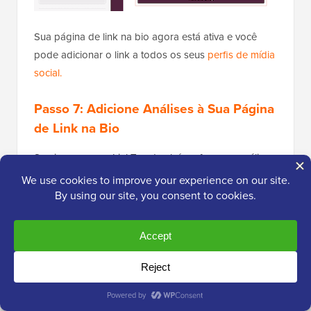
Sua página de link na bio agora está ativa e você
pode adicionar o link a todos os seus
perfis de mídia
social.
Passo 7: Adicione Análises à Sua Página
de Link na Bio
Serviços como o LinkTree também oferecem análises
de página para ajudar você a descobrir o que está
funcionando e identificar áreas onde pode melhorar.
Isso pode significar ajustar sua página de link na bio
ou alterar outras atividades, como a forma como
você promove essa página. Dessa forma, você pode
aumentar as visualizações de página e reduzir a taxa
de rejeição
.