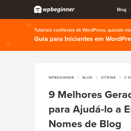
Blog
Tutoriais confiáveis de WordPress, quando vo
Guia para Iniciantes em WordPr
WPBEGINNER
BLOG
VITRINE
9 MELHORES GER
9 Melhores Gera
para Ajudá-lo a 
Nomes de Blog