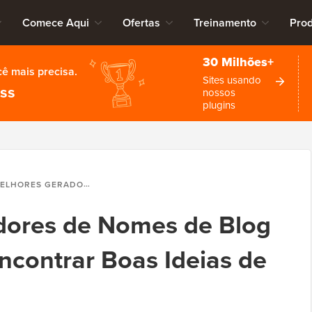
Comece Aqui
Ofertas
Treinamento
Pro
30 Milhões+
cê mais precisa.
Sites usando
ess
nossos
plugins
ADORES DE NOMES DE BLOG PARA AJUDÁ-LO A ENCONTRAR BOAS IDEIAS DE NOMES DE BLOG
dores de Nomes de Blog
Encontrar Boas Ideias de