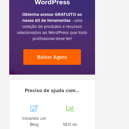
WordPress
Obtenha acesso GRATUITO ao
nosso kit de ferramentas
- uma
coleção de produtos e recursos
relacionados ao WordPress que todo
profissional deve ter!
Baixar Agora
Preciso de ajuda com…
Iniciando um
Blog
SEO do