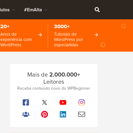
dutos
#EmAlta
20+
3000+
Anos de
Tutoriais de
experiência com
WordPress por
WordPress
especialistas
Barra
Mais de
2.000.000+
Lateral
Leitores
Principal
Receba conteúdo novo do WPBeginner