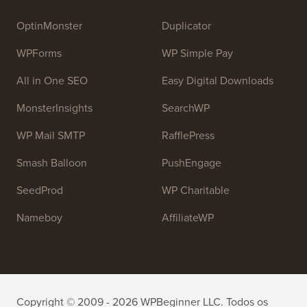
2009 por
Syed Balkhi
. O principal objetivo deste site é
fornecer tutoriais de alta qualidade sobre WordPress e
outros recursos de treinamento para ajudar as pessoas
a aprender WordPress e melhorar seus sites.
Junte-se à nossa equipe:
Estamos Contratando!
OptinMonster
Duplicator
WPForms
WP Simple Pay
All in One SEO
Easy Digital Downloads
MonsterInsights
SearchWP
WP Mail SMTP
RafflePress