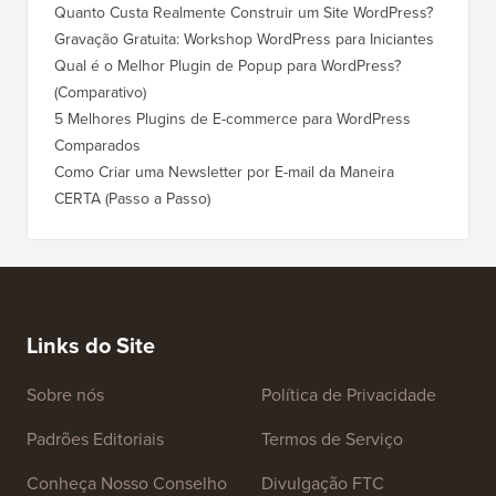
Quanto Custa Realmente Construir um Site WordPress?
Como M
Corret
Gravação Gratuita: Workshop WordPress para Iniciantes
Como Mu
Qual é o Melhor Plugin de Popup para WordPress?
Rankin
(Comparativo)
Como Mu
5 Melhores Plugins de E-commerce para WordPress
(Passo 
Comparados
Como M
Como Criar uma Newsletter por E-mail da Maneira
Corret
CERTA (Passo a Passo)
Como M
Servido