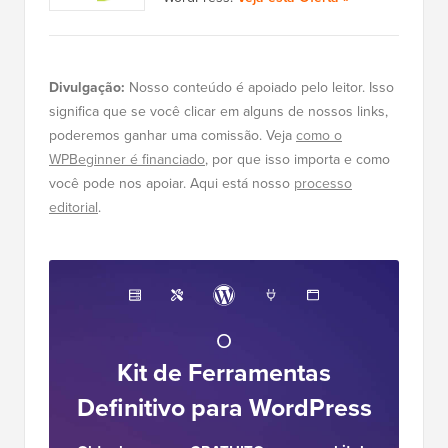
Divulgação:
Nosso conteúdo é apoiado pelo leitor. Isso
significa que se você clicar em alguns de nossos links,
poderemos ganhar uma comissão. Veja
como o
WPBeginner é financiado
, por que isso importa e como
você pode nos apoiar. Aqui está nosso
processo
editorial
.
O
Kit de Ferramentas
Definitivo para WordPress