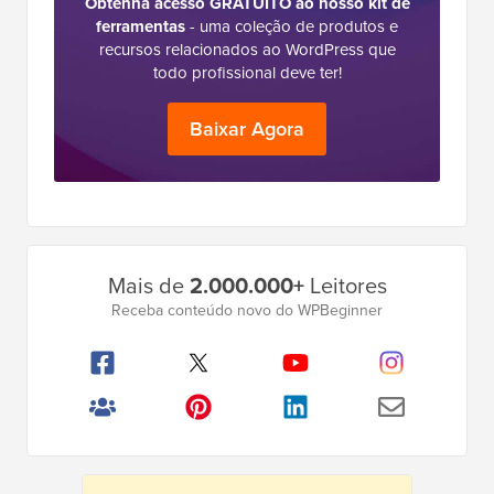
Obtenha acesso GRATUITO ao nosso kit de
ferramentas
- uma coleção de produtos e
recursos relacionados ao WordPress que
todo profissional deve ter!
Baixar Agora
Barra
Mais de
2.000.000+
Leitores
Lateral
Receba conteúdo novo do WPBeginner
Principal