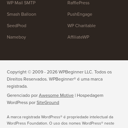
OptinMonster
Duplicator
WPForms
WP Simple Pay
All in One SEO
Easy Digital Downloads
MonsterInsights
SearchWP
WP Mail SMTP
RafflePress
Smash Balloon
PushEngage
SeedProd
WP Charitable
Nameboy
AffiliateWP