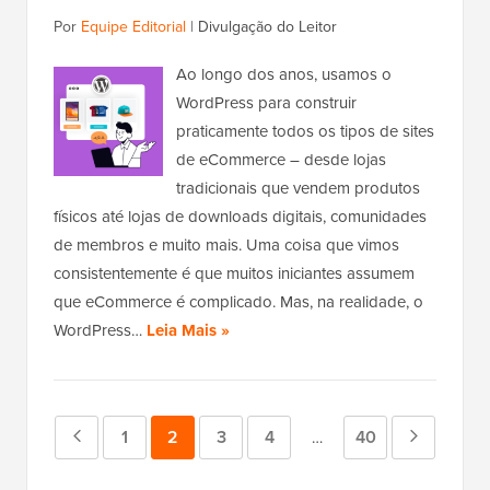
Por
Equipe Editorial
|
Divulgação do Leitor
Ao longo dos anos, usamos o
WordPress para construir
praticamente todos os tipos de sites
de eCommerce – desde lojas
tradicionais que vendem produtos
físicos até lojas de downloads digitais, comunidades
de membros e muito mais. Uma coisa que vimos
consistentemente é que muitos iniciantes assumem
que eCommerce é complicado. Mas, na realidade, o
WordPress…
Leia Mais »
Página
Página
1
Página
2
Página
3
Página
4
Página
40
Próxima
Páginas
…
intermediárias
anterior
página