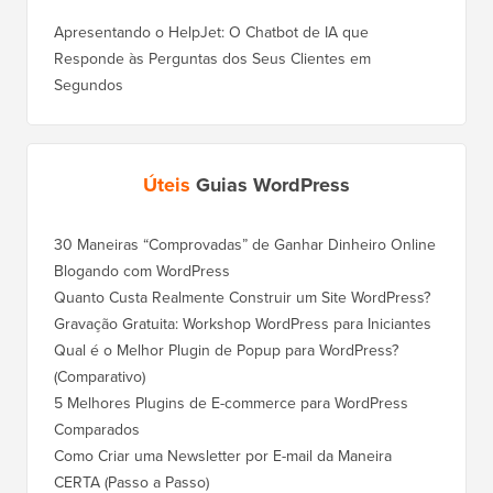
Apresentando o HelpJet: O Chatbot de IA que
Responde às Perguntas dos Seus Clientes em
Segundos
Úteis
Guias WordPress
30 Maneiras “Comprovadas” de Ganhar Dinheiro Online
Como Mo
Blogando com WordPress
WordPre
Quanto Custa Realmente Construir um Site WordPress?
Como M
Corret
Gravação Gratuita: Workshop WordPress para Iniciantes
Como Mu
Qual é o Melhor Plugin de Popup para WordPress?
Rankin
(Comparativo)
Como Mu
5 Melhores Plugins de E-commerce para WordPress