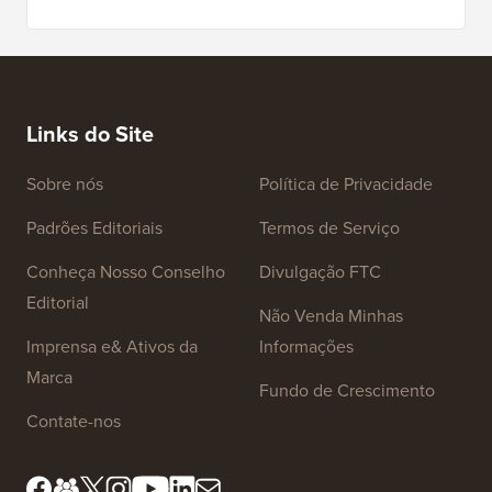
(Passo 
Comparados
Como M
Como Criar uma Newsletter por E-mail da Maneira
Corret
CERTA (Passo a Passo)
Como M
Servido
Links do Site
Sobre nós
Política de Privacidade
Padrões Editoriais
Termos de Serviço
Conheça Nosso Conselho
Divulgação FTC