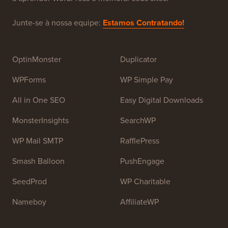
WPBeginner é um site gratuito de recursos WordPress
para iniciantes. O WPBeginner foi fundado em julho de
2009 por
Syed Balkhi
. O principal objetivo deste site é
fornecer tutoriais de alta qualidade sobre WordPress e
outros recursos de treinamento para ajudar as pessoas
a aprender WordPress e melhorar seus sites.
Junte-se à nossa equipe:
Estamos Contratando!
OptinMonster
Duplicator
WPForms
WP Simple Pay
All in One SEO
Easy Digital Downloads