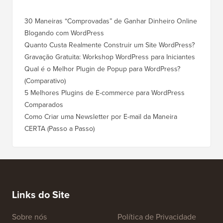
30 Maneiras “Comprovadas” de Ganhar Dinheiro Online
Como Mo
Blogando com WordPress
WordPre
Quanto Custa Realmente Construir um Site WordPress?
Como M
Corret
Gravação Gratuita: Workshop WordPress para Iniciantes
Como Mu
Qual é o Melhor Plugin de Popup para WordPress?
Rankin
(Comparativo)
Como Mu
5 Melhores Plugins de E-commerce para WordPress
(Passo 
Comparados
Como M
Como Criar uma Newsletter por E-mail da Maneira
Corret
CERTA (Passo a Passo)
Como M
Servido