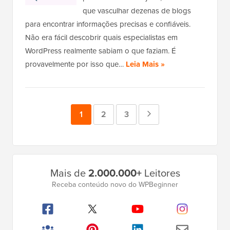
que vasculhar dezenas de blogs
para encontrar informações precisas e confiáveis.
Não era fácil descobrir quais especialistas em
WordPress realmente sabiam o que faziam. É
provavelmente por isso que…
Leia Mais »
Página
1
Página
2
Página
3
Próxima
página
Barra
Mais de
2.000.000+
Leitores
Lateral
Receba conteúdo novo do WPBeginner
Principal