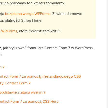
orąco polecamy ten kreator formularzy.
eje
bezpłatna wersja WPForms
. Zawiera darmowe
, płatności Stripe i inne.
vs WPForms
, które możesz sprawdzić!
z, jak stylizować formularz Contact Form 7 w WordPress.
h:
m 7
 Contact Form 7 za pomocą niestandardowego CSS
rzy Contact Form 7
 podstawie statusu wysłania
Contact Form 7 za pomocą CSS Hero