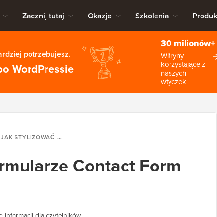
Zacznij tutaj
Okazje
Szkolenia
Produk
30 milionów+
rdziej potrzebujesz.
Witryny
korzystające z
po WordPressie
naszych
wtyczek
JAK STYLIZOWAĆ FORMULARZE CONTACT FORM 7 W WORDPRESSIE
ormularze Contact Form
 informacji dla czytelników