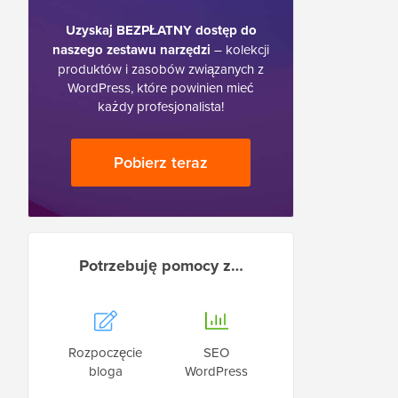
Uzyskaj BEZPŁATNY dostęp do
naszego zestawu narzędzi
– kolekcji
produktów i zasobów związanych z
WordPress, które powinien mieć
każdy profesjonalista!
Pobierz teraz
Potrzebuję pomocy z…
Rozpoczęcie
SEO
bloga
WordPress