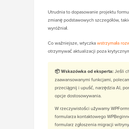
Utrudnia to dopasowanie projektu form
zmianę podstawowych szczegółów, takich 
wyróżniał.
Co ważniejsze, wtyczka
wstrzymała roz
otrzymywać aktualizacji poza krytyczny
📦 Wskazówka od eksperta:
Jeśli c
zaawansowanymi funkcjami, polec
przeciągnij i upuść, narzędzia AI, p
opcje dostosowywania.
W rzeczywistości używamy WPForms 
formularza kontaktowego WPBeginner
formularz zgłoszenia migracji witryn