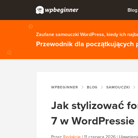
Blog
Zaufane samouczki WordPress, kiedy ich najba
Przewodnik dla początkujących 
WPBEGINNER
BLOG
SAMOUCZKI
Jak stylizować f
7 w WordPressie
Przez
Redakcję
|
11 czerwca 2026
|
Ujawnienie