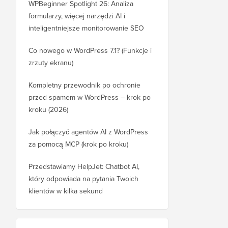
WPBeginner Spotlight 26: Analiza
formularzy, więcej narzędzi AI i
inteligentniejsze monitorowanie SEO
Co nowego w WordPress 7.1? (Funkcje i
zrzuty ekranu)
Kompletny przewodnik po ochronie
przed spamem w WordPress – krok po
kroku (2026)
Jak połączyć agentów AI z WordPress
za pomocą MCP (krok po kroku)
Przedstawiamy HelpJet: Chatbot AI,
który odpowiada na pytania Twoich
klientów w kilka sekund