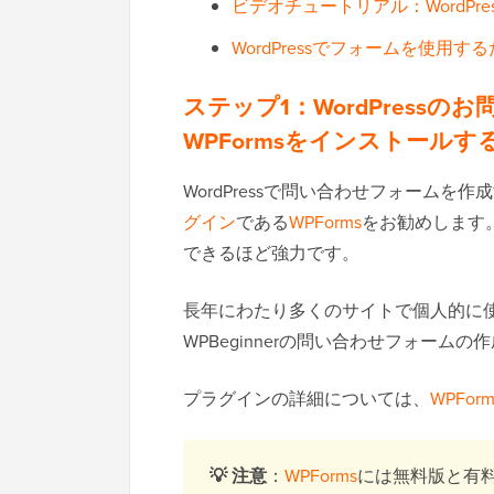
ビデオチュートリアル：WordPr
WordPressでフォームを使用
ステップ1：WordPress
WPFormsをインストールす
WordPressで問い合わせフォームを作成す
グイン
である
WPForms
をお勧めします
できるほど強力です。
長年にわたり多くのサイトで個人的に
WPBeginnerの問い合わせフォーム
プラグインの詳細については、
WPFo
💡
注意
：
WPForms
には無料版と有料版