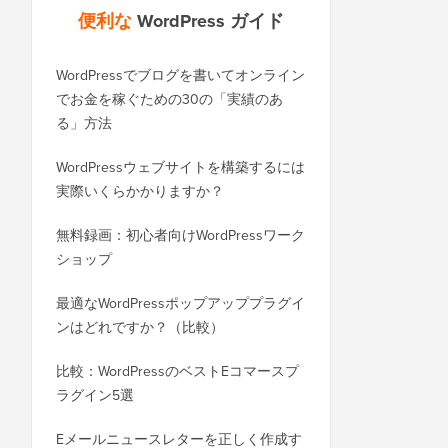
便利な
WordPress ガイド
WordPressでブログを書いてオンライン
WordPress.comからWo
でお金を稼ぐための30の「実績のあ
ログを正しく移行する
る」方法
SEOを失うことなくWor
WordPressウェブサイトを構築するには
ドメインに正しく移行
実際いくらかかりますか？
BloggerからWordP
無料録画：初心者向けWordPressワーク
（順位を失わずに）
ショップ
WixからWordPres
最適なWordPressポップアッププラグイ
方法（ステップバイス
ンはどれですか？（比較）
SquarespaceからWo
比較：WordPressのベストEコマースプ
行する方法
ラグイン5選
ダウンタイムなしでWor
Eメールニュースレターを正しく作成す
ホストまたはサーバー