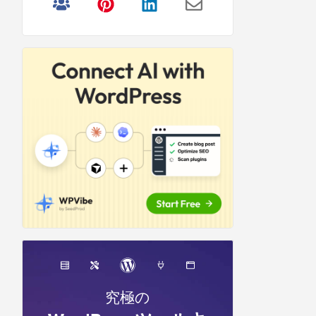
リ
サ
イ
ド
バ
ー
究極の