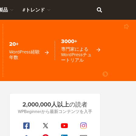
製品
#トレンド
3000+
20+
専門家による
WordPress経験
WordPressチュ
年数
ートリアル
プ
2,000,000人以上
の読者
ラ
WPBeginnerから最新コンテンツを入手
イ
マ