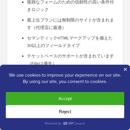
複雑なフォームのための信頼性の高い条件付
きロジック
最上位プランには無制限のサイトが含まれま
す（代理店に最適）
セマンティックHTMLマークアップを備えた
30以上のフィールドタイプ
チケットベースのサポートが含まれています
（Eliteは優先）
50以上のサードパーティ連携
❌ Gravity Forms の欠点
無料版はありません
初心者には学習曲線が急
競合他社よりも事前構築済みテンプレートが