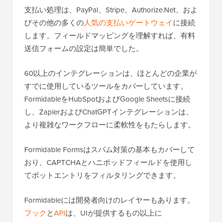
支払い処理は、PayPal、Stripe、Authorize.Net、およ
びその他の多くの
人気の支払いゲートウェイ
に接続
します。フィールドマッピングを理解すれば、有料
送信フォームの設定は簡単でした。
60以上のインテグレーションは、ほとんどの企業が
すでに使用しているツールをカバーしています。
FormidableをHubSpotおよびGoogle Sheetsに接続
し、ZapierおよびChatGPTインテグレーションは、
より複雑なワークフローに柔軟性をもたらします。
Formidable Formsはスパム対策の基本もカバーして
おり、CAPTCHAとハニポッドフィールドを使用し
てボットエントリをフィルタリングできます。
Formidableには開発者向けのレイヤーもあります。
フック
と
API
は、UIが提供するもの以上に