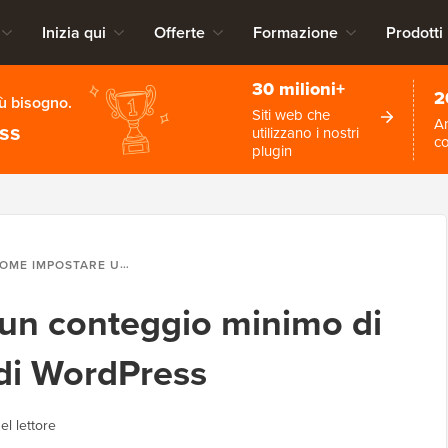
Inizia qui
Offerte
Formazione
Prodotti
30 milioni+
2
iù bisogno.
Siti web che
An
ess
utilizzano i nostri
c
plugin
IMPOSTARE UN CONTEGGIO MINIMO DI PAROLE PER I POST DI WORDPRESS
un conteggio minimo di
 di WordPress
el lettore