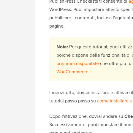
PublishPress Checklists ti consente di
ag
WordPress. Puoi impostare attività speci
pubblicare i contenuti, inclusa l'aggiun
pagine.
Nota:
Per questo tutorial, puoi utiliz
poiché dispone delle funzionalità di
premium disponibile
che offre più fun
WooCommerce
.
Innanzitutto, dovrai installare e attivare 
tutorial passo passo su
come installare u
Dopo l'attivazione, dovrai andare su
Che
Successivamente, puoi impostare il num
parole nel contenuto'.