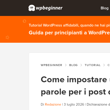
Blog
Tutorial WordPress affidabili, quando ne hai p
Guida per principianti a WordPr
WPBEGINNER
BLOG
TUTORIAL
COME 
Come impostare 
parole per i post
Di
Redazione
|
3 luglio 2026
|
Dichiarazione d