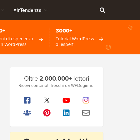
#InTendenza
0+
3000+
ni di esperienza
Tutorial WordPress
on WordPress
di esperti
Barra
Oltre
2.000.000+
lettori
laterale
Ricevi contenuti freschi da WPBeginner
principale