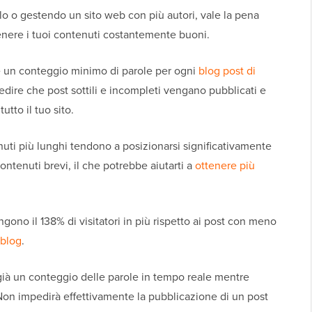
olo o gestendo un sito web con più autori, vale la pena
enere i tuoi contenuti costantemente buoni.
è un conteggio minimo di parole per ogni
blog post di
dire che post sottili e incompleti vengano pubblicati e
utto il tuo sito.
enuti più lunghi tendono a posizionarsi significativamente
 contenuti brevi, il che potrebbe aiutarti a
ottenere più
engono il 138% di visitatori in più rispetto ai post con meno
 blog
.
già un conteggio delle parole in tempo reale mentre
 Non impedirà effettivamente la pubblicazione di un post