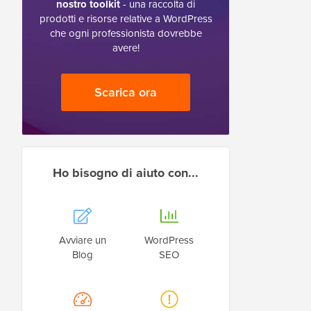
nostro toolkit
- una raccolta di
prodotti e risorse relative a WordPress
che ogni professionista dovrebbe
avere!
Scarica ora
Ho bisogno di aiuto con...
Avviare un
WordPress
Blog
SEO