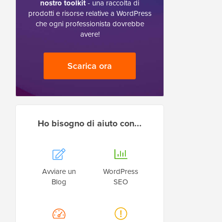
nostro toolkit
- una raccolta di
prodotti e risorse relative a WordPress
che ogni professionista dovrebbe
avere!
Scarica ora
Ho bisogno di aiuto con...
Avviare un
WordPress
Blog
SEO