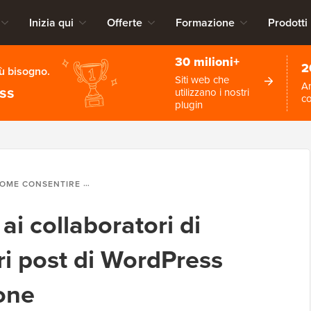
Inizia qui
Offerte
Formazione
Prodotti
30 milioni+
2
iù bisogno.
Siti web che
An
ess
utilizzano i nostri
c
plugin
NSENTIRE AI COLLABORATORI DI MODIFICARE I PROPRI POST DI WORDPRESS DOPO L'APPROVAZIONE
i collaboratori di
ri post di WordPress
one