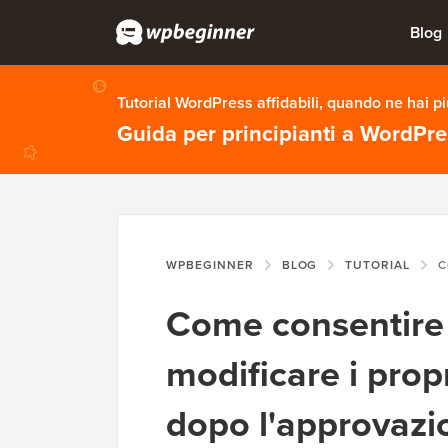
Blog
Tutorial WordPress affidabili, quando ne hai p
Guida per principianti a WordPr
WPBEGINNER
BLOG
TUTORIAL
COME CO
Come consentire a
modificare i prop
dopo l'approvazi