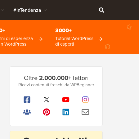
#InTendenza
0+
3000+
ni di esperienza
Tutorial WordPress
on WordPress
di esperti
Barra
Oltre
2.000.000+
lettori
laterale
Ricevi contenuti freschi da WPBeginner
principale