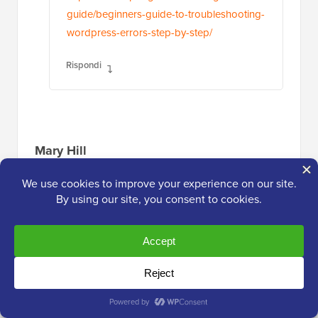
guide/beginners-guide-to-troubleshooting-
wordpress-errors-step-by-step/
Rispondi
Mary Hill
20 mar 2018 alle 12:59
Ciao, pensavo che gli utenti fossero abbonati
alla mia newsletter. Ne ho oltre 7000. Posso
importarli nel mio Mailchimp?
Rispondi