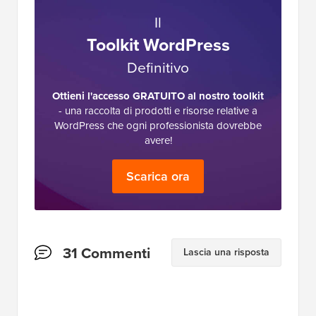
Il
Toolkit WordPress
Definitivo
Ottieni l'accesso GRATUITO al nostro toolkit
- una raccolta di prodotti e risorse relative a
WordPress che ogni professionista dovrebbe
avere!
Scarica ora
Interazioni
31 Commenti
Lascia una risposta
del
lettore