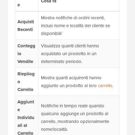
Cosa fa
Esemp
e
Mostra notifiche di ordini recenti,
“Sarah
Acquisti
inclusi nome e località del cliente se
crea fi
Recenti
disponibili/
tempo 
Contegg
Visualizza quanti clienti hanno
“5 clie
io
acquistato un prodotto in un
prodott
Vendite
determinato periodo.
eviden
Riepilog
“3 per
Mostra quanti acquirenti hanno
o
prodott
aggiunto un prodotto al loro
carrello
.
Carrello
gli alt
Aggiunt
Notifiche in tempo reale quando
“{custo
e
qualcuno aggiunge un prodotto al
{count
Individu
carrello, mostrando opzionalmente
carrell
ali al
nome/località.
negozio
Carrello