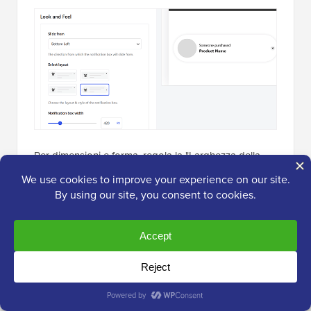
Per dimensioni e forma, regola la "Larghezza della
casella di notifica". Consiglio di attenersi a 420px, che
appare equilibrato sul desktop.
Puoi anche modificare il "Raggio degli angoli" sia per
la casella che per le immagini del prodotto. Gli angoli
arrotondati danno un'atmosfera amichevole, mentre i
bordi netti sembrano puliti e moderni.