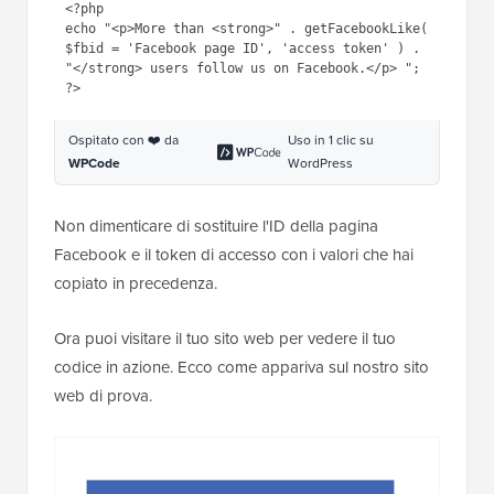
Successivamente, devi incollare il seguente codice nel
modello del tuo tema WordPress dove desideri
visualizzare il conteggio dei Mi piace di Facebook
come testo:
1
<?php 
2
echo
"<p>More than <strong>"
. 
getFacebookLike( 
$fbid
= 
'Facebook page ID'
, 
'access 
token'
) .  
"</strong> users 
follow us on Facebook.</p> "
; 
3
?>
Ospitato con ❤️ da
Uso in 1 clic su
WPCode
WordPress