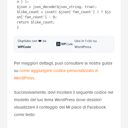
@
file_get_contents
(
'https://grap
h.facebook.com/v14.0/'
. 
esc_attr( 
$fbid
) .
'/?
fields=fan_count&access_token='
. 
esc_attr( 
$token
) );
3
$json
= 
json_decode(
$json_string
, true); 
4
$like_count
= isset( 
$json
[
'fan_count'
] ) ? 
$json
[
'fan_count'
] : 0;
5
return
$like_count
;
6
}
Ospitato con ❤️ da
Uso in 1 clic su
WPCode
WordPress
Per maggiori dettagli, puoi consultare la nostra guida
su
come aggiungere codice personalizzato in
WordPress
.