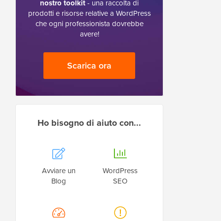
nostro toolkit
- una raccolta di
prodotti e risorse relative a WordPress
che ogni professionista dovrebbe
avere!
Scarica ora
Ho bisogno di aiuto con...
Avviare un
WordPress
Blog
SEO