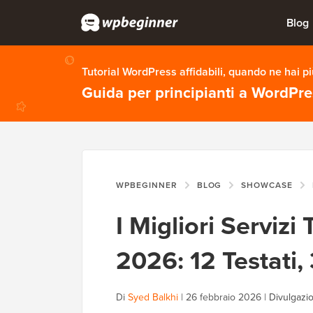
Blog
Tutorial WordPress affidabili, quando ne hai p
Guida per principianti a WordPr
WPBEGINNER
BLOG
SHOWCASE
I Migliori Servizi
2026: 12 Testati, 
Di
Syed Balkhi
|
26 febbraio 2026
|
Divulgazio