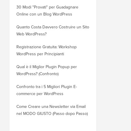
30 Modi "Provati" per Guadagnare
Come Spostare Corrett
Online con un Blog WordPress
Blog da WordPress.co
WordPress.org
Quanto Costa Davvero Costruire un Sito
Web WordPress?
Come Spostare Corret
WordPress su un Nuov
Registrazione Gratuita: Workshop
Perdere la SEO
WordPress per Principianti
Come Passare da Blog
Qual è il Miglior Plugin Popup per
senza Perdere il Posi
WordPress? (Confronto)
Come Passare Corrett
Confronto tra i 5 Migliori Plugin E-
WordPress (Passo dop
commerce per WordPress
Come Passare Corrett
Come Creare una Newsletter via Email
Squarespace a WordPr
nel MODO GIUSTO (Passo dopo Passo)
Come Spostare WordP
Hosting o Server Senza