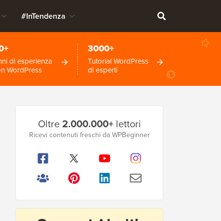
#InTendenza
0+
3000+
ni di esperienza
Tutorial WordPress
on WordPress
di esperti
Barra
Oltre
2.000.000+
lettori
laterale
Ricevi contenuti freschi da WPBeginner
principale