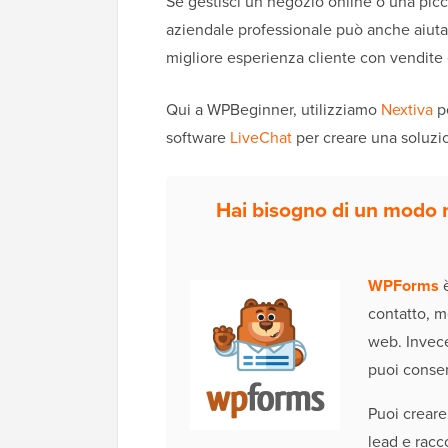
Se gestisci un negozio online o una picco
aziendale professionale può anche aiutarti
migliore esperienza cliente con vendite 
Qui a WPBeginner, utilizziamo
Nextiva
pe
software
LiveChat
per creare una soluzio
Hai bisogno di un modo m
WPForms
è
contatto, m
web. Invece
puoi consent
Puoi creare
lead e racc