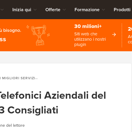
Inizia qui
Offerte
Formazione
Prodotti
30 milioni+
2
iù bisogno.
Siti web che
An
ess
utilizzano i nostri
c
plugin
I MIGLIORI SERVIZI TELEFONICI AZIENDALI DEL 2026: 12 TESTATI, 3 CONSIGLIATI
 Telefonici Aziendali del
3 Consigliati
ne del lettore