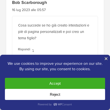
Bob Scarborough
16 lug 2023 alle 05:57
Cosa succede se ho già creato intestazioni e
piè di pagina personalizzati e poi creo un
tema figlio?
Rispondi
Supporto WPBeginner
AMMINISTRATORE
17 lug 2023 alle 11:20
Dipenderebbe da come è impostato il tuo
tema, se volessi testare in sicurezza il
passaggio a un tema figlio, ti consigliamo