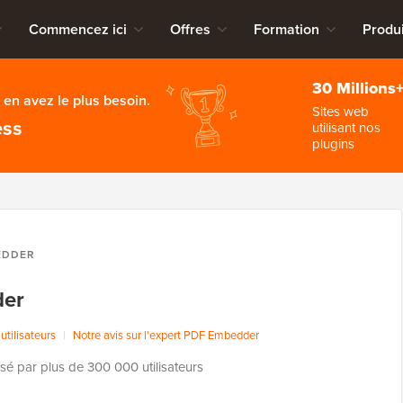
Commencez ici
Offres
Formation
Produi
30 Millions
en avez le plus besoin.
Sites web
ess
utilisant nos
plugins
EDDER
er
utilisateurs
|
Notre avis sur l'expert PDF Embedder
lisé par plus de 300 000 utilisateurs