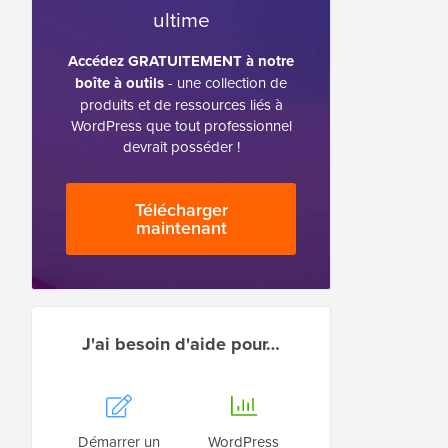
ultime
Accédez GRATUITEMENT à notre
boîte à outils
- une collection de
produits et de ressources liés à
WordPress que tout professionnel
devrait posséder !
Télécharger
maintenant
J'ai besoin d'aide pour…
Démarrer un
WordPress