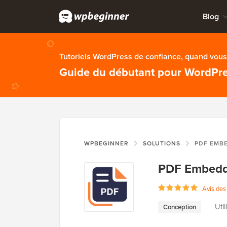
Blog
Tutoriels WordPress de confiance, quand vous 
Guide du débutant pour WordPr
WPBEGINNER
SOLUTIONS
PDF EMB
PDF Embedd
Avis des 
Uti
Conception