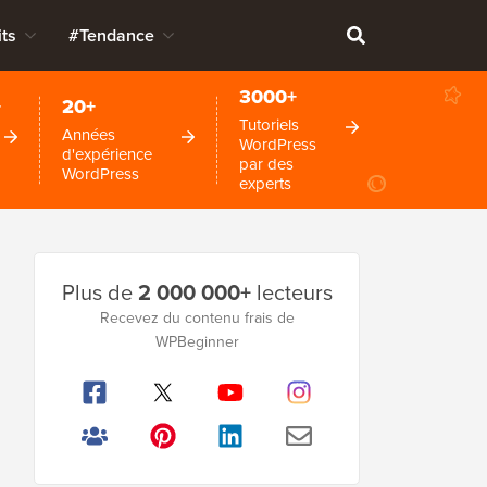
ts
#Tendance
3000+
+
20+
Tutoriels
Années
WordPress
d'expérience
par des
WordPress
experts
Barre
Plus de
2 000 000+
lecteurs
latérale
Recevez du contenu frais de
principale
WPBeginner