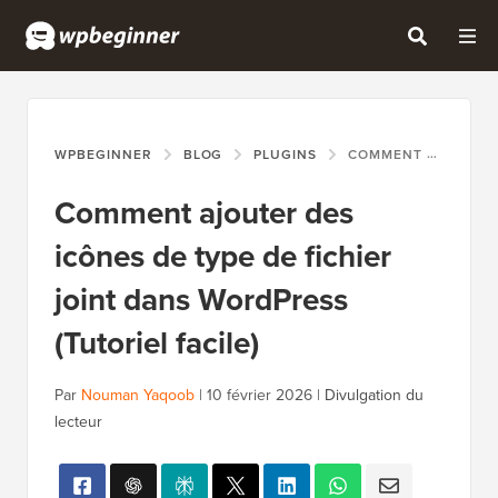
WPBEGINNER
BLOG
PLUGINS
COMMENT AJOUTER DES ICÔNES DE TYPE DE FICHIER JOINT DANS WORDPRESS (TUTORIEL FACILE)
Comment ajouter des
icônes de type de fichier
joint dans WordPress
(Tutoriel facile)
Par
Nouman Yaqoob
|
10 février 2026
|
Divulgation du
lecteur