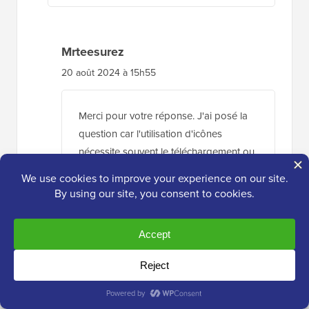
Mrteesurez
20 août 2024 à 15h55
Merci pour votre réponse. J'ai posé la
question car l'utilisation d'icônes
nécessite souvent le téléchargement ou
le chargement de bibliothèques de
polices comme Font Awesome ou
Google Fonts, ce qui peut affecter la
vitesse d'un site Web. J'apprécie que
vous me fassiez savoir que cela n'a pas
d'impact majeur sur la vitesse de mon
site.
Répondre