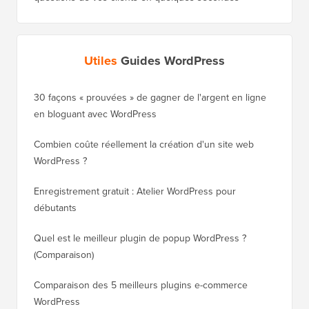
Utiles
Guides WordPress
30 façons « prouvées » de gagner de l'argent en ligne
Comment
en bloguant avec WordPress
WordPre
Combien coûte réellement la création d'un site web
Comment
WordPress ?
nouveau
Enregistrement gratuit : Atelier WordPress pour
Comment
débutants
de clas
Quel est le meilleur plugin de popup WordPress ?
Comment
(Comparaison)
(étape p
Comparaison des 5 meilleurs plugins e-commerce
Comment
WordPress
WordPr