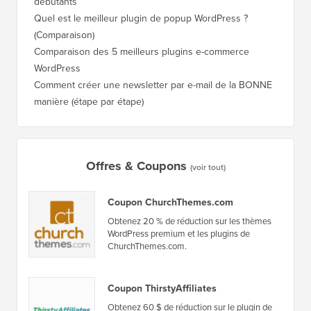
Enregistrement gratuit : Atelier WordPress pour
Comment
débutants
de clas
Quel est le meilleur plugin de popup WordPress ?
Comment
(Comparaison)
(étape p
Comparaison des 5 meilleurs plugins e-commerce
Comment
WordPress
WordPr
Comment créer une newsletter par e-mail de la BONNE
Comment
manière (étape par étape)
héberge
Offres & Coupons
(voir tout)
Coupon ChurchThemes.com