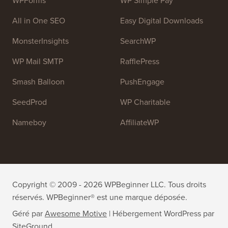
OptinMonster
Duplicator
WPForms
WP Simple Pay
All in One SEO
Easy Digital Downloads
MonsterInsights
SearchWP
WP Mail SMTP
RafflePress
Smash Balloon
PushEngage
SeedProd
WP Charitable
Nameboy
AffiliateWP