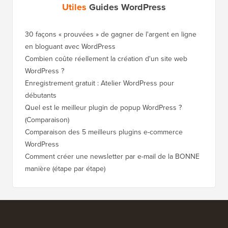
Utiles
Guides WordPress
30 façons « prouvées » de gagner de l'argent en ligne
Comment
en bloguant avec WordPress
WordPre
Combien coûte réellement la création d'un site web
Comment
WordPress ?
nouveau
Enregistrement gratuit : Atelier WordPress pour
Comment
débutants
de clas
Quel est le meilleur plugin de popup WordPress ?
Comment
(Comparaison)
(étape p
Comparaison des 5 meilleurs plugins e-commerce
Comment
WordPress
WordPr
Comment créer une newsletter par e-mail de la BONNE
Comment
manière (étape par étape)
héberge