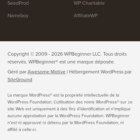
All in One SEO
Easy Digital Downloads
MonsterInsights
SearchWP
WP Mail SMTP
RafflePress
Smash Balloon
PushEngage
SeedProd
WP Charitable
Nameboy
AffiliateWP
Copyright © 2009 - 2026 WPBeginner LLC. Tous droits
réservés. WPBeginner® est une marque déposée.
Géré par
Awesome Motive
|
Hébergement WordPress
par
SiteGround