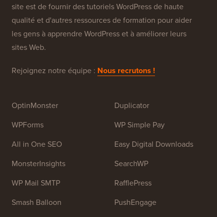
À propos de WPBeginner®
WPBeginner est un site de ressources WordPress
gratuit pour les débutants. WPBeginner a été fondé en
juillet 2009 par
Syed Balkhi
. L'objectif principal de ce
site est de fournir des tutoriels WordPress de haute
qualité et d'autres ressources de formation pour aider
les gens à apprendre WordPress et à améliorer leurs
sites Web.
Rejoignez notre équipe :
Nous recrutons !
OptinMonster
Duplicator
WPForms
WP Simple Pay