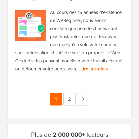
Au cours des 15 années d'existence
de WPBeginner, nous avons
constaté que peu de choses sont
plus frustrantes que de découvrir
que quelqu'un vole votre contenu
sans autorisation et l'affiche sur son propre site Web.
Ces individus peuvent monétiser votre travail acharné
ou détourner votre public vers…
Lire la suite »
Page
1
Page
2
Page
suivante
Barre
Plus de
2 000 000+
lecteurs
latérale