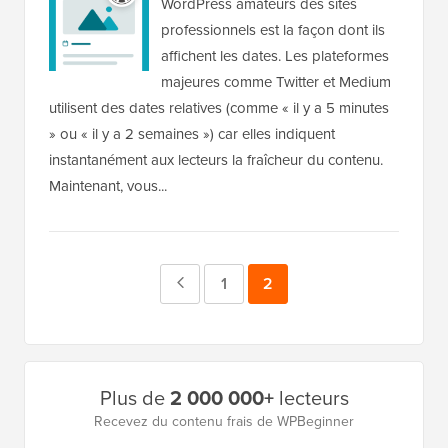
WordPress amateurs des sites
professionnels est la façon dont ils
affichent les dates. Les plateformes
majeures comme Twitter et Medium
utilisent des dates relatives (comme « il y a 5 minutes
» ou « il y a 2 semaines ») car elles indiquent
instantanément aux lecteurs la fraîcheur du contenu.
Maintenant, vous...
Page
Page
1
Page
2
précédente
Barre
Plus de
2 000 000+
lecteurs
latérale
Recevez du contenu frais de WPBeginner
principale