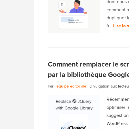
dont nous c
comment aj
dupliquer l
à…
Lire la 
Comment remplacer le scr
par la bibliothèque Googl
Par
l'équipe éditoriale
|
Divulgation aux lecteu
Récemment,
optimiser 
suggestions
WordPress 