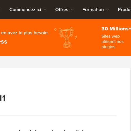
Commencez ici
Offres
Formation
Produi
30 Millions
en avez le plus besoin.
Sites web
ess
utilisant nos
plugins
11