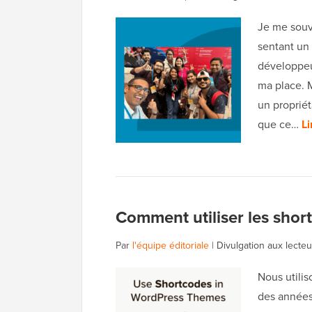
Je me souv
sentant un 
développeur
ma place. 
un propriét
que ce…
Li
Comment utiliser les sho
Par
l'équipe éditoriale
|
Divulgation aux lecteu
Nous utili
des années,