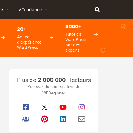
ts
#Tendance
3000+
+
20+
Tutoriels
Années
WordPress
d'expérience
par des
WordPress
experts
Barre
Plus de
2 000 000+
lecteurs
latérale
Recevez du contenu frais de
WPBeginner
principale