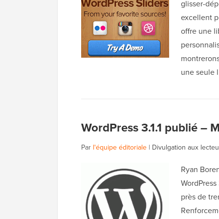
glisser-dép
excellent p
offre une 
personnalis
montrerons
une seule 
WordPress 3.1.1 publié – 
Par
l'équipe éditoriale
|
Divulgation aux lecteu
Ryan Boren
WordPress 3
près de tre
Renforceme