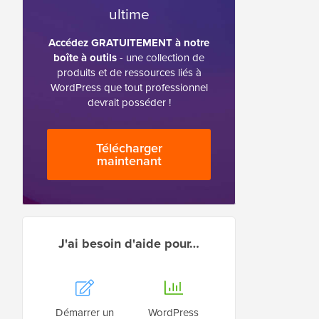
ultime
Accédez GRATUITEMENT à notre
boîte à outils
- une collection de
produits et de ressources liés à
WordPress que tout professionnel
devrait posséder !
Télécharger
maintenant
J'ai besoin d'aide pour…
Démarrer un
WordPress