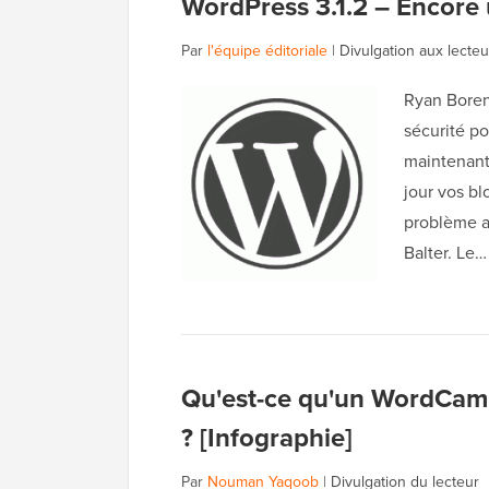
WordPress 3.1.2 – Encore 
Par
l'équipe éditoriale
|
Divulgation aux lecteu
Ryan Boren
sécurité po
maintenant
jour vos bl
problème a
Balter. Le
Qu'est-ce qu'un WordCamp 
? [Infographie]
Par
Nouman Yaqoob
|
Divulgation du lecteur