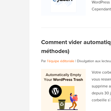
WordPress i
Cependant,
Comment vider automatiqu
méthodes)
Par
l'équipe éditoriale
|
Divulgation aux lecteu
Votre corbe
vous ressen
supprime a
depuis 30 j
corbeille 