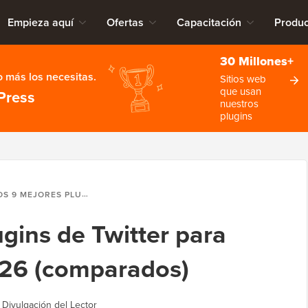
Empieza aquí
Ofertas
Capacitación
Produc
30 Millones+
 más los necesitas.
Sitios web
que usan
Press
nuestros
plugins
MEJORES PLUGINS DE TWITTER PARA WORDPRESS EN 2026 (COMPARADOS)
gins de Twitter para
26 (comparados)
|
Divulgación del Lector