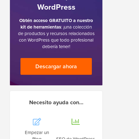
WordPress
Obtén acceso GRATUITO a nuestro
kit de herramientas
: ¡una colección
de productos y recursos relacionados
con WordPress que todo profesional
debería tener!
Descargar ahora
Necesito ayuda con…
Empezar un
Blog
SEO de WordPress