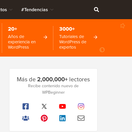
tos
#Tendencias
20+
3000+
Años de
Tutoriales de
experiencia en
WordPress de
WordPress
expertos
Barra
Más de
2,000,000+
lectores
lateral
Recibe contenido nuevo de
WPBeginner
principal