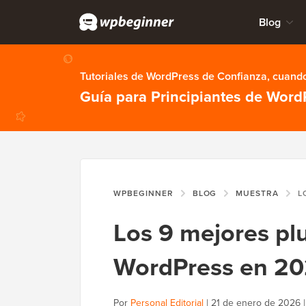
Blog
Tutoriales de WordPress de Confianza, cuando
Guía para Principiantes de Word
WPBEGINNER
BLOG
MUESTRA
LOS 9 
Los 9 mejores plu
WordPress en 20
Por
Personal Editorial
|
21 de enero de 2026