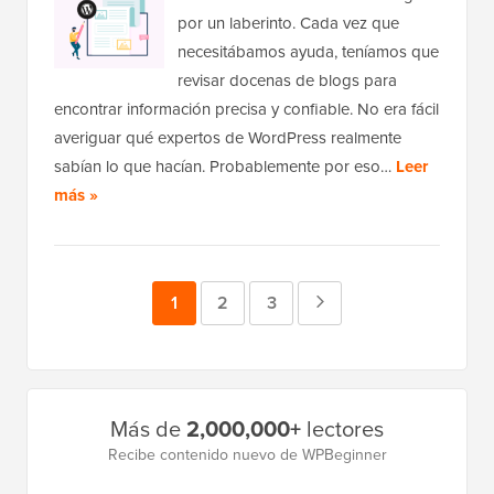
por un laberinto. Cada vez que
necesitábamos ayuda, teníamos que
revisar docenas de blogs para
encontrar información precisa y confiable. No era fácil
averiguar qué expertos de WordPress realmente
sabían lo que hacían. Probablemente por eso…
Leer
más »
Página
1
Página
2
Página
3
Página
siguiente
Barra
Más de
2,000,000+
lectores
lateral
Recibe contenido nuevo de WPBeginner
principal