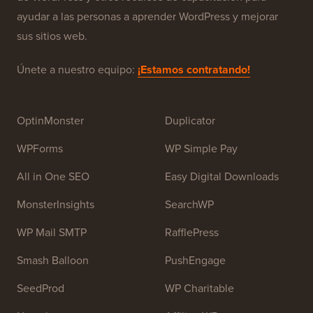
WPBeginner es un sitio de recursos gratuitos de
WordPress para principiantes. WPBeginner fue fundado
en julio de 2009 por
Syed Balkhi
. El objetivo principal
de este sitio es proporcionar tutoriales de alta calidad
de WordPress y otros recursos de capacitación para
ayudar a las personas a aprender WordPress y mejorar
sus sitios web.
Únete a nuestro equipo:
¡Estamos contratando!
OptinMonster
Duplicator
WPForms
WP Simple Pay
All in One SEO
Easy Digital Downloads