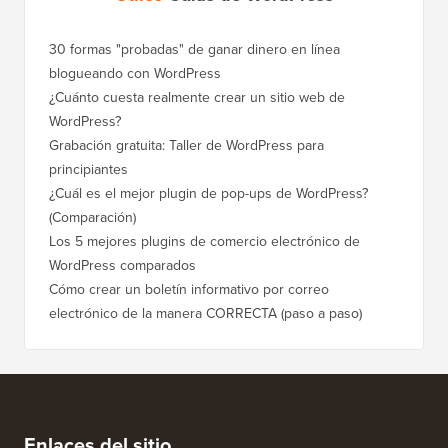
30 formas "probadas" de ganar dinero en línea
Cómo mo
blogueando con WordPress
a WordP
¿Cuánto cuesta realmente crear un sitio web de
Cómo m
WordPress?
dominio
Grabación gratuita: Taller de WordPress para
Cómo ca
principiantes
posicio
¿Cuál es el mejor plugin de pop-ups de WordPress?
Cómo ca
(Comparación)
a paso)
Los 5 mejores plugins de comercio electrónico de
Cómo m
WordPress comparados
correct
Cómo crear un boletín informativo por correo
Cómo mo
electrónico de la manera CORRECTA (paso a paso)
tiempo 