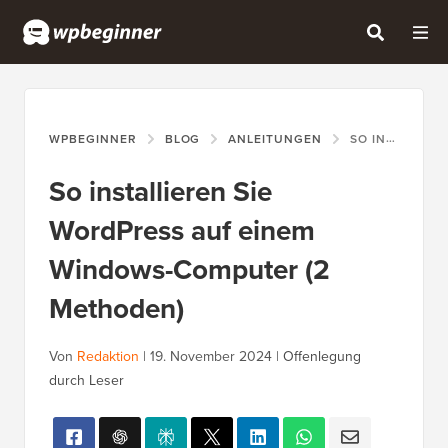
WPBEGINNER
BLOG
ANLEITUNGEN
SO INSTALLIEREN SIE WORDPRESS AUF EINEM WINDOWS-COMPUTER (2 METHODEN)
So installieren Sie
WordPress auf einem
Windows-Computer (2
Methoden)
Von
Redaktion
|
19. November 2024
|
Offenlegung
durch Leser