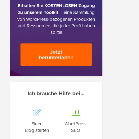
Erhalten Sie KOSTENLOSEN Zugang
zu unserem Toolkit
– eine Sammlung
von WordPress-bezogenen Produkten
und Ressourcen, die jeder Profi haben
sollte!
Jetzt
herunterladen
Ich brauche Hilfe bei…
Einen
WordPress
Blog starten
SEO