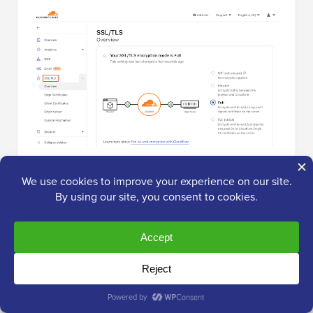
Ora trova la sezione 'Modalità di crittografia
SSL/TLS'.
In questa sezione, seleziona 'Completa (strict)'.