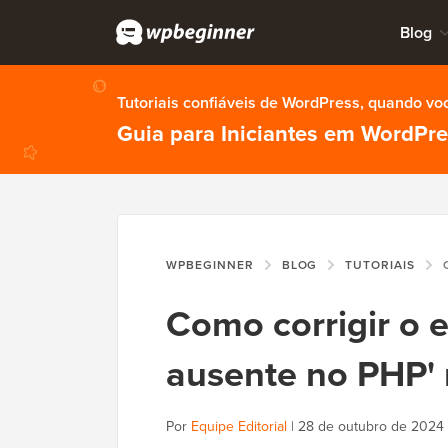
Blog
Tutoriais confiáveis de WordPress, quando vo
Guia para Iniciantes em WordPr
WPBEGINNER
BLOG
TUTORIAIS
CO
Como corrigir o 
ausente no PHP'
Por
Equipe Editorial
|
28 de outubro de 2024