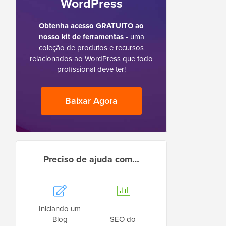
WordPress
Obtenha acesso GRATUITO ao
nosso kit de ferramentas
- uma
coleção de produtos e recursos
relacionados ao WordPress que todo
profissional deve ter!
Baixar Agora
Preciso de ajuda com…
Iniciando um
Blog
SEO do