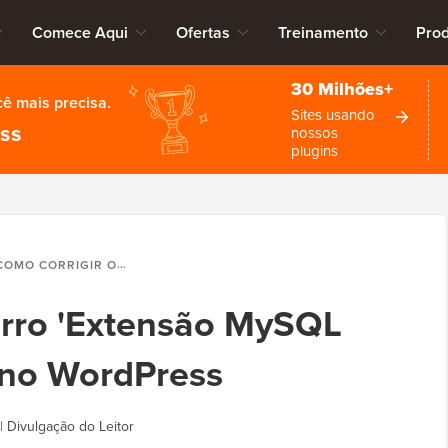
Comece Aqui
Ofertas
Treinamento
Pro
30 Milhões+
cê mais precisa.
Sites usando
ess
nossos
plugins
MO CORRIGIR O ERRO 'EXTENSÃO MYSQL AUSENTE NO PHP' NO WORDPRESS
erro 'Extensão MySQL
 no WordPress
|
Divulgação do Leitor