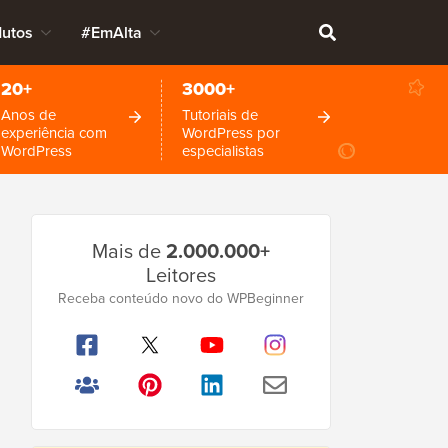
dutos
#EmAlta
20+
3000+
Anos de
Tutoriais de
experiência com
WordPress por
WordPress
especialistas
Barra
Mais de
2.000.000+
Lateral
Leitores
Principal
Receba conteúdo novo do WPBeginner