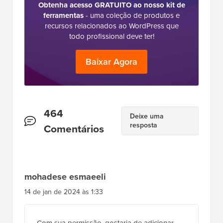
Definitivo para WordPress
Obtenha acesso GRATUITO ao nosso kit de
ferramentas
- uma coleção de produtos e
recursos relacionados ao WordPress que
todo profissional deve ter!
Baixar Agora
Interações
464
Deixe uma
resposta
do
Comentários
Leitor
mohadese esmaeeli
14 de jan de 2024 às 1:33