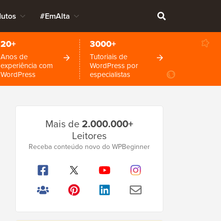
dutos
#EmAlta
20+
3000+
Anos de
Tutoriais de
experiência com
WordPress por
WordPress
especialistas
Barra
Mais de
2.000.000+
Lateral
Leitores
Principal
Receba conteúdo novo do WPBeginner