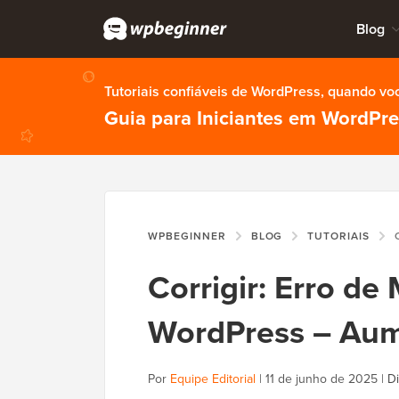
Blog
Tutoriais confiáveis de WordPress, quando vo
Guia para Iniciantes em WordPr
WPBEGINNER
BLOG
TUTORIAIS
CO
Corrigir: Erro d
WordPress – Au
Por
Equipe Editorial
|
11 de junho de 2025
|
Di