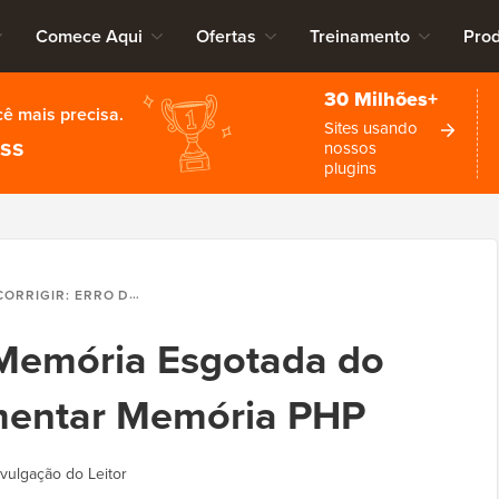
Comece Aqui
Ofertas
Treinamento
Pro
30 Milhões+
cê mais precisa.
Sites usando
ess
nossos
plugins
RRIGIR: ERRO DE MEMÓRIA ESGOTADA DO WORDPRESS – AUMENTAR MEMÓRIA PHP
e Memória Esgotada do
mentar Memória PHP
vulgação do Leitor