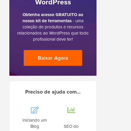
WordPress
Obtenha acesso GRATUITO ao
nosso kit de ferramentas
- uma
coleção de produtos e recursos
relacionados ao WordPress que todo
profissional deve ter!
Baixar Agora
Preciso de ajuda com…
Iniciando um
Blog
SEO do