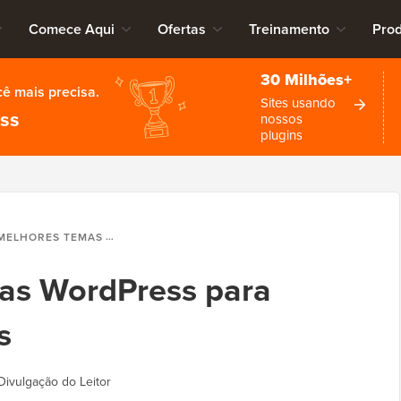
Comece Aqui
Ofertas
Treinamento
Pro
30 Milhões+
cê mais precisa.
Sites usando
ess
nossos
plugins
ORES TEMAS WORDPRESS PARA MÚSICOS E BANDAS
as WordPress para
s
Divulgação do Leitor