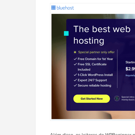
Além disso, os leitores do WPBeginner