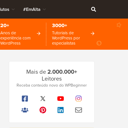
dutos
#EmAlta
20+
3000+
Anos de
Tutoriais de
experiência com
WordPress por
WordPress
especialistas
Barra
Mais de
2.000.000+
Lateral
Leitores
Principal
Receba conteúdo novo do WPBeginner