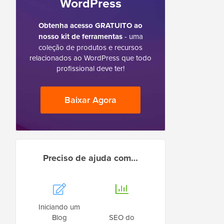
WordPress
Obtenha acesso GRATUITO ao
nosso kit de ferramentas
- uma
coleção de produtos e recursos
relacionados ao WordPress que todo
profissional deve ter!
Baixar Agora
Preciso de ajuda com…
Iniciando um
Blog
SEO do