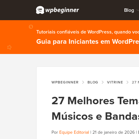
Blog
Tutoriais confiáveis de WordPress, quando vo
Guia para Iniciantes em WordPr
WPBEGINNER
BLOG
VITRINE
27 MELH
27 Melhores Tem
Músicos e Banda
Por
Equipe Editorial
|
21 de janeiro de 2026
|